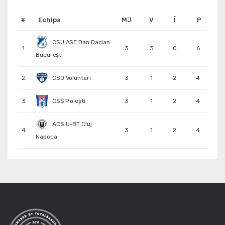
#
Echipa
MJ
V
Î
P
CSU ASE Dan Dacian
1.
3
3
0
6
București
2.
CSO Voluntari
3
1
2
4
3.
CSȘ Ploiești
3
1
2
4
ACS U-BT Cluj
4.
3
1
2
4
Napoca