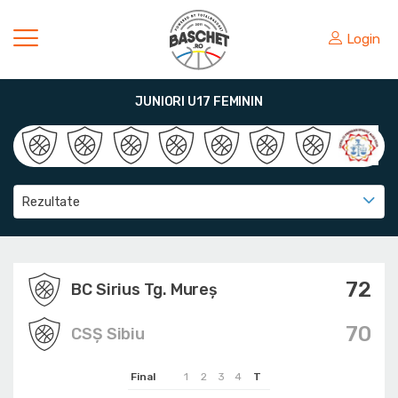
Login
JUNIORI U17 FEMININ
Rezultate
72
BC Sirius Tg. Mureș
70
CSȘ Sibiu
Final
1
2
3
4
T