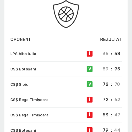
OPONENT
REZULTAT
35
:
58
Î
LPS Alba Iulia
89
:
95
V
CSȘ Botoșani
72
:
70
V
CSȘ Sibiu
72
:
62
Î
CSȘ Bega Timișoara
53
:
47
Î
CSȘ Bega Timișoara
79
:
44
Î
CSȘ Botoșani