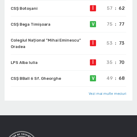
57
:
62
Î
CSȘ Botoșani
75
:
77
V
CSȘ Bega Timișoara
Colegiul Național ”Mihai Eminescu”
53
:
73
Î
Oradea
35
:
70
Î
LPS Alba Iulia
49
:
68
V
CSȘ BBall 6 Sf. Gheorghe
Vezi mai multe meciuri