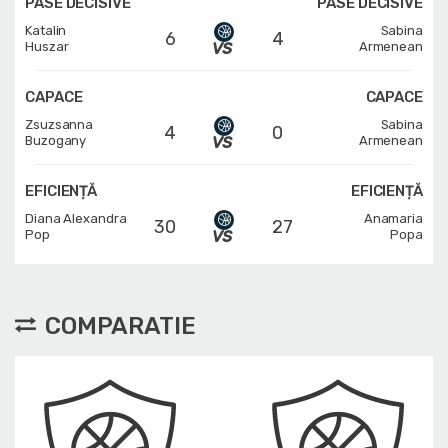
PASE DECISIVE
PASE DECISIVE
Katalin
Sabina
6
4
Huszar
Armenean
CAPACE
CAPACE
Zsuzsanna
Sabina
4
0
Buzogany
Armenean
EFICIENȚĂ
EFICIENȚĂ
Diana Alexandra
Anamaria
30
27
Pop
Popa
COMPARATIE