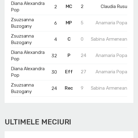
Diana Alexandra
MC
2
Claudia Rusu
2
Pop
Zsuzsanna
MP
5
Anamaria Popa
6
Buzogany
Zsuzsanna
C
0
Sabina Armenean
4
Buzogany
Diana Alexandra
P
24
Anamaria Popa
32
Pop
Diana Alexandra
Eff
27
Anamaria Popa
30
Pop
Zsuzsanna
Rec
9
Sabina Armenean
24
Buzogany
ULTIMELE MECIURI