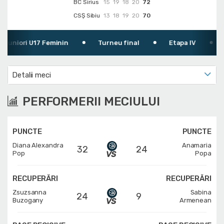
BC Sirius
15
19
18
20
72
CSȘ Sibiu
13
18
19
20
70
niori U17 Feminin
Turneu final
Etapa IV
01.
Detalii meci
PERFORMERII MECIULUI
PUNCTE
PUNCTE
Diana Alexandra
Anamaria
32
24
Pop
Popa
RECUPERĂRI
RECUPERĂRI
Zsuzsanna
Sabina
24
9
Buzogany
Armenean