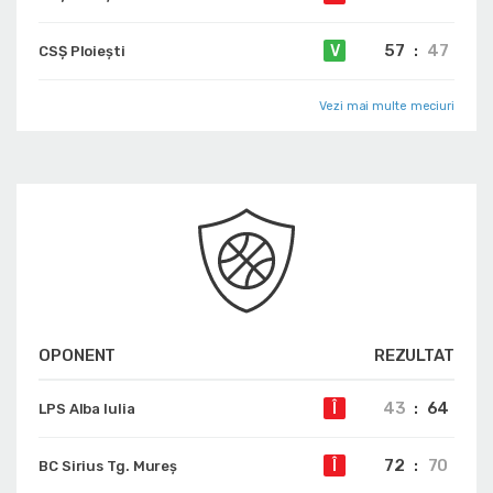
57
:
47
V
CSȘ Ploiești
Vezi mai multe meciuri
OPONENT
REZULTAT
43
:
64
Î
LPS Alba Iulia
72
:
70
Î
BC Sirius Tg. Mureș