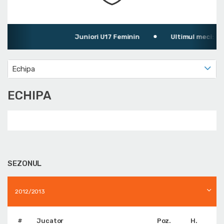
Juniori U17 Feminin
Ultimul meci: CSȘ
Echipa
ECHIPA
SEZONUL
2012/2013
#
Jucator
Poz.
H.