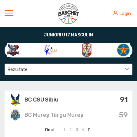
Login
JUNIORI U17 MASCULIN
Rezultate
91
BC CSU Sibiu
59
BC Mureș Târgu Mureș
Final
1
2
3
4
T