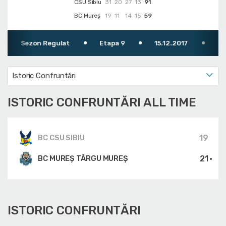
CSU Sibiu
31
20
27
13
91
BC Mureș
19
11
14
15
59
Sezon Regulat
Etapa 9
15.12.2017
19:00
Istoric Confruntări
ISTORIC CONFRUNTĂRI ALL TIME
19
BC CSU SIBIU
21
BC MUREȘ TÂRGU MUREȘ
ISTORIC CONFRUNTĂRI