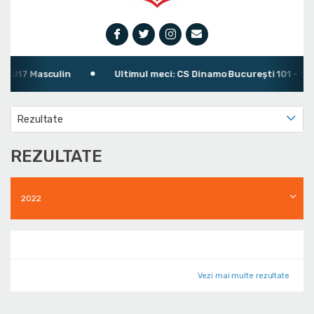
U17 Masculin
Ultimul meci: CS Dinamo Bucureşti 101 - 105 S
Rezultate
REZULTATE
2022
Vezi mai multe rezultate