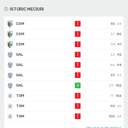
ISTORIC MECIURI
CSM
Î
92
:
64
CSM
Î
57
:
85
CSM
Î
58
:
97
GAL
Î
63
:
92
GAL
Î
86
:
94
GAL
Î
97
:
93
GAL
V
99
:
102
TGM
Î
77
:
106
TGM
Î
90
:
65
TGM
Î
105
:
64
Vezi mai multe meciuri