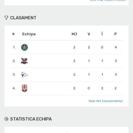
CLASAMENT
#
Echipa
MJ
V
Î
P
1.
2
2
0
4
2.
2
1
1
3
3.
2
1
1
3
4.
2
0
2
2
Vezi tot clasamentul
STATISTICA ECHIPA