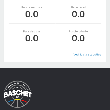
Puncte marcate
Recuperari
0.0
0.0
Pase decisive
Puncte primite
0.0
0.0
Vezi toata statistica