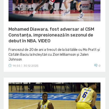
Mohamed Diawara, fost adversar al CSM
Constanța, impresionează în sezonul de
debut în NBA. VIDEO
Francezul de 20 de ani a trecut de la bătăliile cu Mo Pratt și
Cătălin Baciu la încleștări cu Zion Williamson și Jalen
Johnson
14:55
30.12.2025
0
|