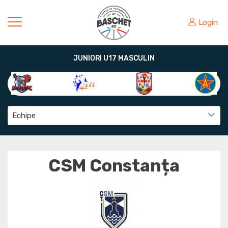
Login
JUNIORI U17 MASCULIN
Echipe
CSM Constanța