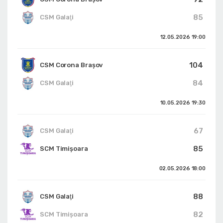
85
CSM Galaţi
12.05.2026
19:00
104
CSM Corona Braşov
84
CSM Galaţi
10.05.2026
19:30
67
CSM Galaţi
85
SCM Timișoara
02.05.2026
18:00
88
CSM Galaţi
82
SCM Timișoara