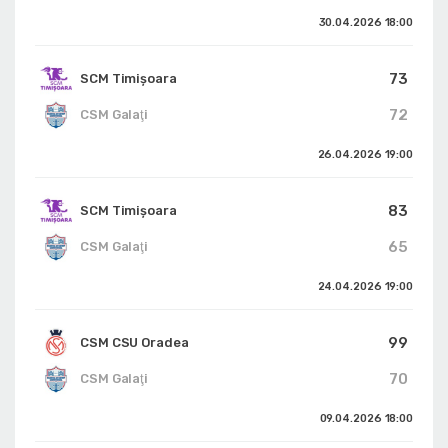
30.04.2026
18:00
73
SCM Timișoara
72
CSM Galaţi
26.04.2026
19:00
83
SCM Timișoara
65
CSM Galaţi
24.04.2026
19:00
99
CSM CSU Oradea
70
CSM Galaţi
09.04.2026
18:00