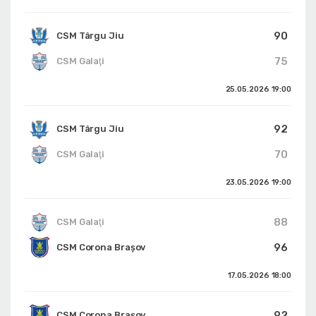
90
CSM Târgu Jiu
75
CSM Galaţi
25.05.2026
19:00
92
CSM Târgu Jiu
70
CSM Galaţi
23.05.2026
19:00
88
CSM Galaţi
96
CSM Corona Braşov
17.05.2026
18:00
92
CSM Corona Braşov