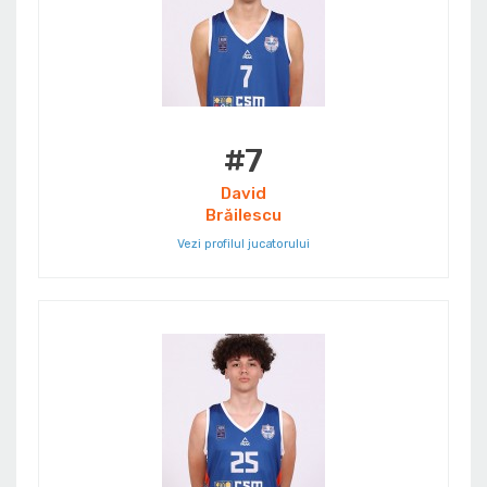
#7
David
Brăilescu
Vezi profilul jucatorului