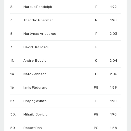
2.
Marcus Randolph
F
1.92
3.
Theodor Gherman
N
1.90
5.
Martynas Arlauskas
F
2.03
7.
David Brăilescu
F
11.
Andrei Buboiu
C
2.04
14.
Nate Johnson
C
2.06
16.
Ianis Păduraru
PG
1.89
27.
Dragoș Axinte
F
1.90
33.
Mihailo Jovicic
PG
1.90
50.
Robert Dan
PG
1.88