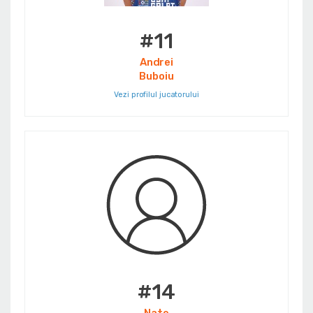
#11
Andrei
Buboiu
Vezi profilul jucatorului
#14