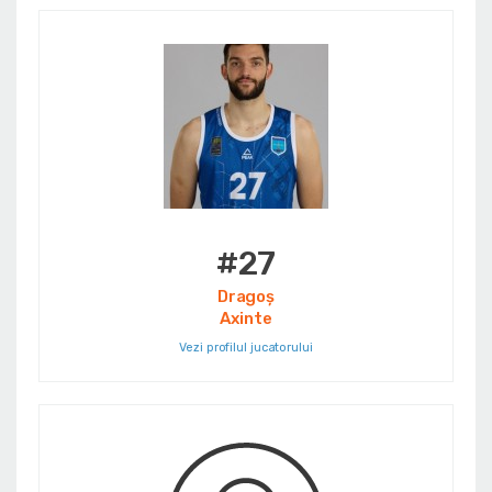
#27
Dragoș
Axinte
Vezi profilul jucatorului