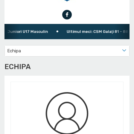
Juniori U17 Masculin
Ultimul meci: CSM Galaţi 81 - 88 CSM 
Echipa
ECHIPA