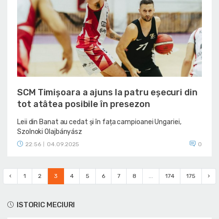
SCM Timișoara a ajuns la patru eșecuri din
tot atâtea posibile în presezon
Leii din Banat au cedat și în fața campioanei Ungariei,
Szolnoki Olajbányász
22:56
04.09.2025
0
|
‹
1
2
3
4
5
6
7
8
...
174
175
›
ISTORIC MECIURI