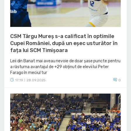
CSM Târgu Mureș s-a calificat în optimile
Cupei României, după un eșec usturător în
fața lui SCM Timișoara
Leii din Banat mai aveau nevoie de doar șase puncte pentru
a răsturna avantajul de +29 obținut de elevii lui Peter
Farago în meciul tur
17:19
28.09.2025
0
|