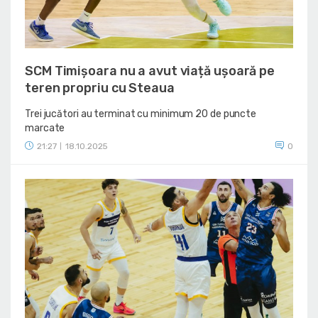
SCM Timișoara nu a avut viață ușoară pe
teren propriu cu Steaua
Trei jucători au terminat cu minimum 20 de puncte
marcate
21:27
18.10.2025
0
|