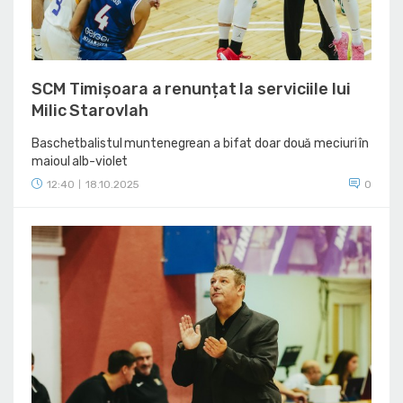
SCM Timișoara a renunțat la serviciile lui
Milic Starovlah
Baschetbalistul muntenegrean a bifat doar două meciuri în
maioul alb-violet
12:40
18.10.2025
0
|