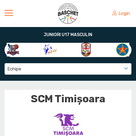
Login
JUNIORI U17 MASCULIN
Echipe
SCM Timișoara