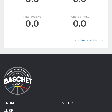
Pase decisive
Puncte primite
0.0
0.0
Vezi toata statistica
LNBM
Vulturii
LNBF