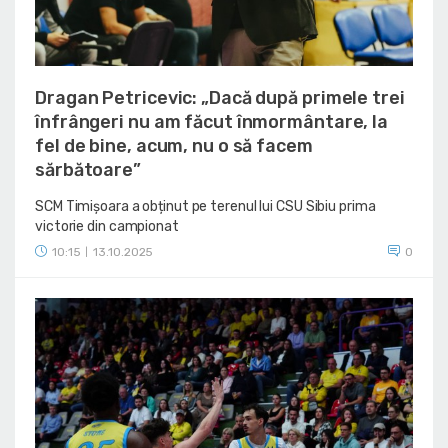
Dragan Petricevic: „Dacă după primele trei
înfrângeri nu am făcut înmormântare, la
fel de bine, acum, nu o să facem
sărbătoare”
SCM Timișoara a obținut pe terenul lui CSU Sibiu prima
victorie din campionat
10:15
13.10.2025
0
|