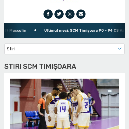
n
Ultimul meci: SCM Timișoara 90 - 94 CS Vâlcea 1924
Stiri
STIRI SCM TIMIȘOARA