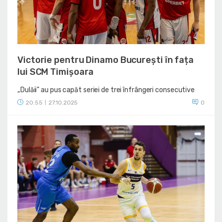
Victorie pentru Dinamo București în fața
lui SCM Timișoara
„Dulăii” au pus capăt seriei de trei înfrângeri consecutive
20:55
27.10.2025
0
|