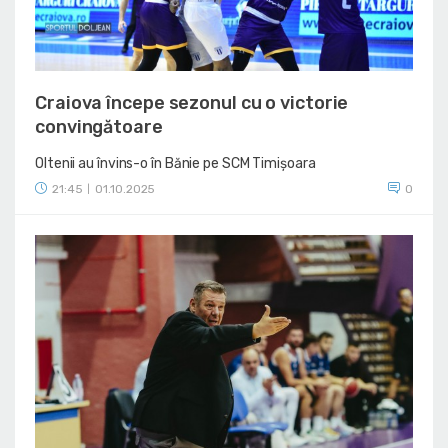
Craiova începe sezonul cu o victorie
convingătoare
Oltenii au învins-o în Bănie pe SCM Timișoara
21:45
01.10.2025
0
|