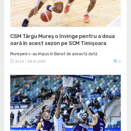
CSM Târgu Mureș o învinge pentru a doua
oară în acest sezon pe SCM Timișoara
Mureșenii s-au impus în Banat de această dată
21:24
08.10.2025
0
|