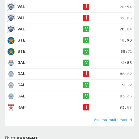
VAL
Î
90
:
94
VAL
Î
92
:
85
VAL
V
90
:
84
STE
V
48
:
90
STE
V
85
:
72
GAL
V
67
:
85
GAL
Î
88
:
82
GAL
V
73
:
72
GAL
V
83
:
65
RAP
Î
93
:
89
Vezi mai multe meciuri
CLASAMENT