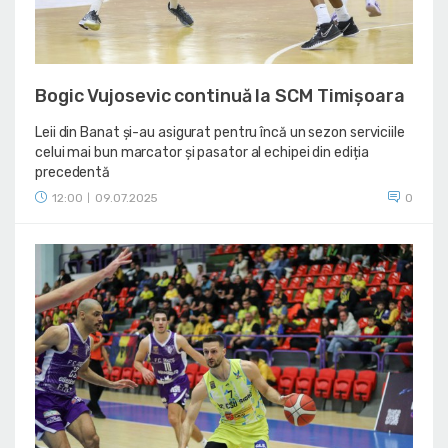
Bogic Vujosevic continuă la SCM Timișoara
Leii din Banat și-au asigurat pentru încă un sezon serviciile
celui mai bun marcator și pasator al echipei din ediția
precedentă
12:00
09.07.2025
0
|