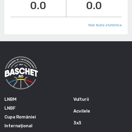
0.0
0.0
Vezi toata statistica
LNBM
Vulturii
LNBF
Acvilele
Cupa României
3x3
Internațional