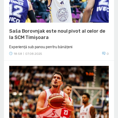
Saša Borovnjak este noul pivot al celor de
la SCM Timișoara
Experiență sub panou pentru bănățeni
18:58
07.08.2025
0
|