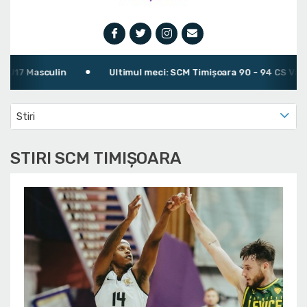
in
Ultimul meci: SCM Timișoara 90 - 94 CS Vâlcea 1924
Stiri
STIRI SCM TIMIȘOARA