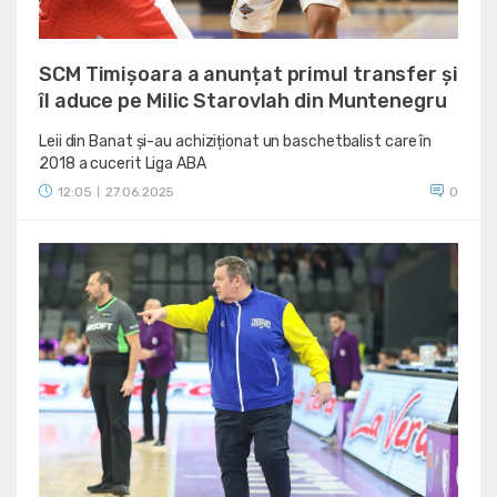
SCM Timișoara a anunțat primul transfer și
îl aduce pe Milic Starovlah din Muntenegru
Leii din Banat și-au achiziționat un baschetbalist care în
2018 a cucerit Liga ABA
12:05
27.06.2025
0
|