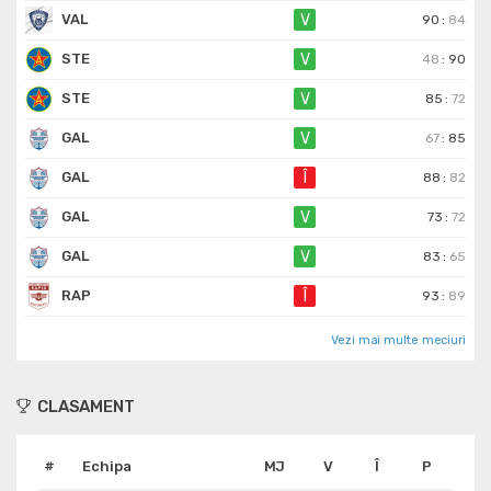
VAL
V
90
:
84
STE
V
48
:
90
STE
V
85
:
72
GAL
V
67
:
85
GAL
Î
88
:
82
GAL
V
73
:
72
GAL
V
83
:
65
RAP
Î
93
:
89
Vezi mai multe meciuri
CLASAMENT
#
Echipa
MJ
V
Î
P