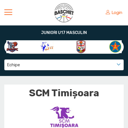
Login
JUNIORI U17 MASCULIN
Echipe
SCM Timișoara