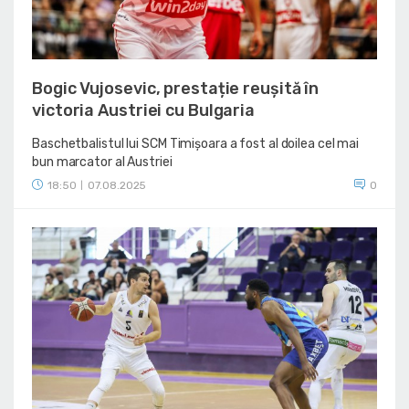
Bogic Vujosevic, prestație reușită în
victoria Austriei cu Bulgaria
Baschetbalistul lui SCM Timișoara a fost al doilea cel mai
bun marcator al Austriei
18:50
07.08.2025
0
|