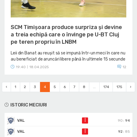
SCM Timișoara produce surpriza și devine
a treia echipă care o învinge pe U-BT Cluj
pe teren propriu în LNBM
Leii din Banat au reușit să se impună într-un meci în care nu
au beneficiat de aruncări libere până în ultimele 15 secunde
19:40
18.04.2025
12
|
‹
1
2
3
4
5
6
7
8
...
174
175
›
ISTORIC MECIURI
VAL
Î
90
:
94
VAL
Î
92
:
85