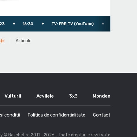
16:30
TV: FRB TV (YouTube)
Arbitru: Stoica Ciprian
ții
Articole
Vulturii
Acvilele
3x3
Monden
i conditii
Politica de confidentialitate
Contact
cy
© Baschet.ro 2011 - 2026 - Toate drepturile rezervate