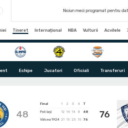
Niciun meci programat pentru dat
iei
Tineret
Internațional
NBA
Vulturii
Acvilele
ent
Echipe
Jucatori
Oficiali
Transferuri
Final
1
2
3
4
T
48
76
Poli Iași
12
14
14
8
48
Vâlcea 1924
21
15
25
15
76