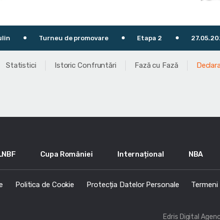
Turneu de promovare
Etapa 2
27.05.2023
Statistici
Istoric Confruntări
Fază cu Fază
Declara
LNBF
Cupa României
Internațional
NBA
e
Politica de Cookie
Protecția Datelor Personale
Termeni s
Edris Digital Agen