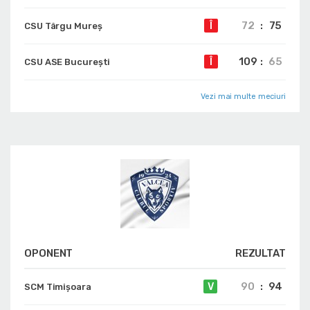
72
:
75
Î
CSU Târgu Mureș
109
:
65
Î
CSU ASE București
Vezi mai multe meciuri
OPONENT
REZULTAT
90
:
94
V
SCM Timișoara