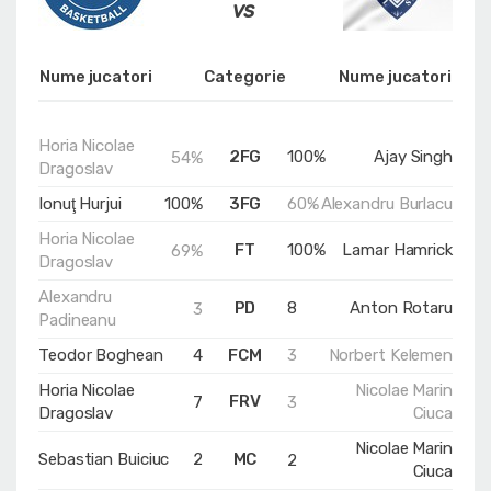
Nume jucatori
Categorie
Nume jucatori
Horia Nicolae
2FG
100%
Ajay Singh
54%
Dragoslav
Ionuţ Hurjui
100%
3FG
60%
Alexandru Burlacu
Horia Nicolae
FT
100%
Lamar Hamrick
69%
Dragoslav
Alexandru
PD
8
Anton Rotaru
3
Padineanu
Teodor Boghean
4
FCM
3
Norbert Kelemen
Horia Nicolae
Nicolae Marin
FRV
7
3
Dragoslav
Ciuca
Nicolae Marin
Sebastian Buiciuc
2
MC
2
Ciuca