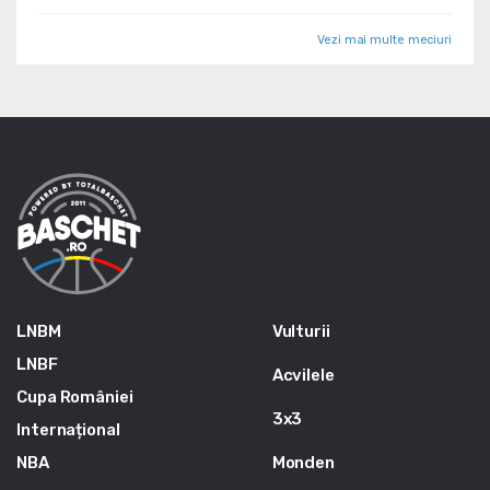
Vezi mai multe meciuri
LNBM
Vulturii
LNBF
Acvilele
Cupa României
3x3
Internațional
NBA
Monden