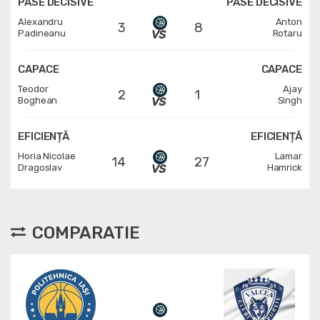
PASE DECISIVE
PASE DECISIVE
Alexandru
Anton
3
8
Padineanu
Rotaru
CAPACE
CAPACE
Teodor
Ajay
2
1
Boghean
Singh
EFICIENȚĂ
EFICIENȚĂ
Horia Nicolae
Lamar
14
27
Dragoslav
Hamrick
COMPARATIE