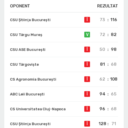
OPONENT
REZULTAT
73
:
116
Î
CSU Ştiinţa Bucureşti
72
:
82
V
CSU Târgu Mureș
50
:
98
Î
CSU ASE București
81
:
68
Î
CSU Târgoviște
62
:
108
Î
CS Agronomia București
94
:
65
Î
ABC Leii București
96
:
68
Î
CS Universitatea Cluj-Napoca
128
:
71
Î
CSU Ştiinţa Bucureşti