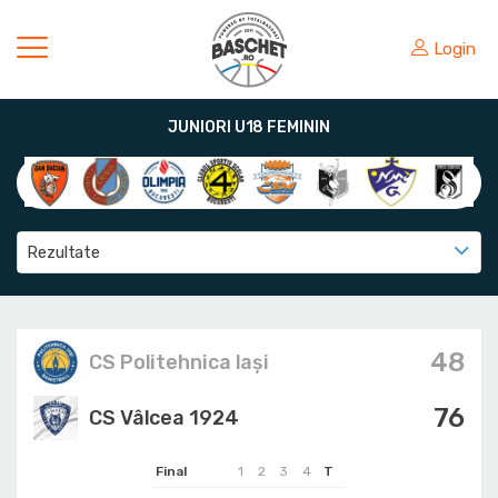
Login
JUNIORI U18 FEMININ
Rezultate
48
CS Politehnica Iași
76
CS Vâlcea 1924
Final
1
2
3
4
T