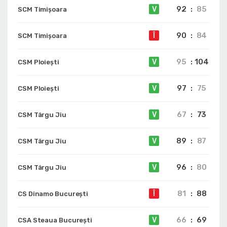
92
:
85
V
SCM Timișoara
90
:
84
Î
SCM Timișoara
95
:
104
V
CSM Ploiești
97
:
75
V
CSM Ploiești
67
:
73
V
CSM Târgu Jiu
89
:
87
V
CSM Târgu Jiu
96
:
80
V
CSM Târgu Jiu
81
:
88
Î
CS Dinamo Bucureşti
66
:
69
V
CSA Steaua București