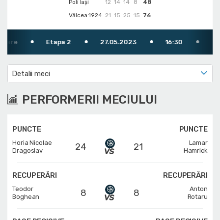
Poli Iași
12
14
14
8
48
Vâlcea 1924
21
15
25
15
76
Etapa 2
27.05.2023
16:30
TV: FRB 
Detalii meci
PERFORMERII MECIULUI
PUNCTE
PUNCTE
Horia Nicolae
Lamar
24
21
Dragoslav
Hamrick
RECUPERĂRI
RECUPERĂRI
Teodor
Anton
8
8
Boghean
Rotaru