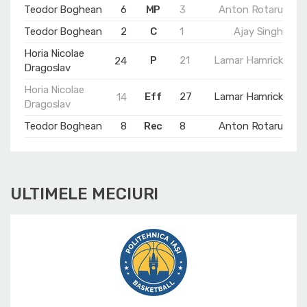
Teodor Boghean
6
MP
3
Anton Rotaru
Teodor Boghean
2
C
1
Ajay Singh
Horia Nicolae
P
21
Lamar Hamrick
24
Dragoslav
Horia Nicolae
Eff
27
Lamar Hamrick
14
Dragoslav
Teodor Boghean
8
Rec
8
Anton Rotaru
ULTIMELE MECIURI