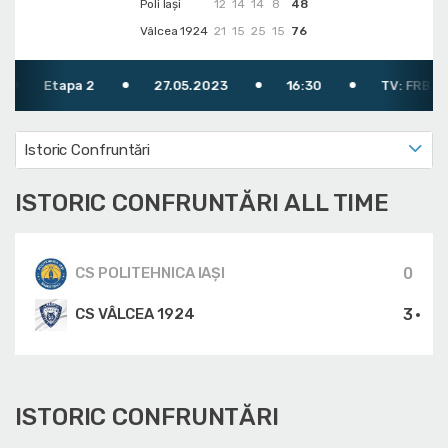
Poli Iași
12
14
14
8
48
Vâlcea 1924
21
15
25
15
76
Etapa 2
27.05.2023
16:30
TV: FRB TV (
Istoric Confruntări
ISTORIC CONFRUNTĂRI ALL TIME
0
CS POLITEHNICA IAȘI
3
CS VÂLCEA 1924
ISTORIC CONFRUNTĂRI