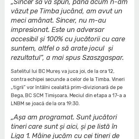
„Sincer să vă spun, până acum n-am
văzut pe Timba jucând, am avut un
meci amânat. Sincer, nu m-au
impresionat. Este un adversar
accesibil și 100% cu jucătorii cu care
suntem, altfel o să arate jocul și
rezultatul”
, a mai spus Szaszgaspar.
Satelitul lui BC Mureș va juca joi, de la ora 12,
contra echipei secunde a celor de la Timba. Vineri
„tigrii” vor întâlni cealaltă prim-divizionară de pe
Bega, BC SCM Timișoara. Meciul din etapa a 17-a a
LNBM se joacă de la ora 19:30.
„Așa am programat. Sunt jucători
tineri care sunt și aici, și pe listă în
Liga 1. Mâine jucăm cu cei tineri de