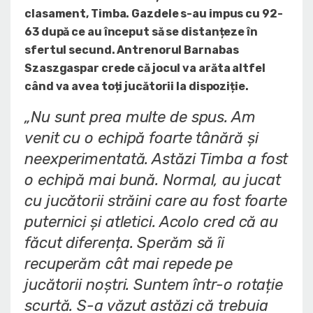
clasament, Timba. Gazdele s-au impus cu 92-
63 după ce au început să se distanțeze în
sfertul secund. Antrenorul Barnabas
Szaszgaspar crede că jocul va arăta altfel
când va avea toți jucătorii la dispoziție.
„Nu sunt prea multe de spus. Am
venit cu o echipă foarte tânără și
neexperimentată. Astăzi Timba a fost
o echipă mai bună. Normal, au jucat
cu jucătorii străini care au fost foarte
puternici și atletici. Acolo cred că au
făcut diferența. Sperăm să îi
recuperăm cât mai repede pe
jucătorii noștri. Suntem într-o rotație
scurtă. S-a văzut astăzi că trebuia