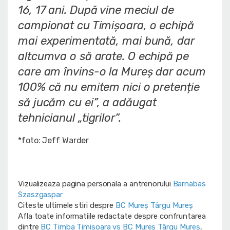
16, 17 ani. După vine meciul de
campionat cu Timișoara, o echipă
mai experimentată, mai bună, dar
altcumva o să arate. O echipă pe
care am învins-o la Mureș dar acum
100% că nu emitem nici o pretenție
să jucăm cu ei”
, a adăugat
tehnicianul „tigrilor”.
*foto: Jeff Warder
Vizualizeaza pagina personala a antrenorului
Barnabas
Szaszgaspar
Citeste ultimele stiri despre
BC Mureș Târgu Mureș
Afla toate informatiile redactate despre confruntarea
dintre
BC Timba Timişoara vs BC Mureș Târgu Mureș
,