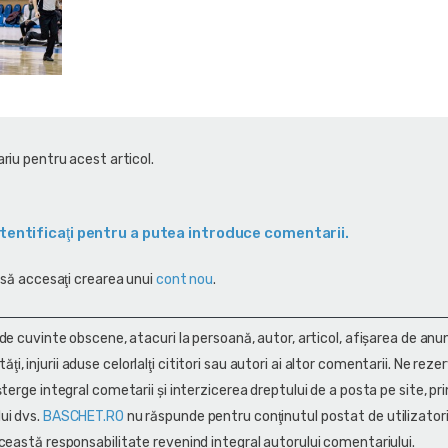
riu pentru acest articol.
tentificaţi pentru a putea introduce comentarii.
 să accesaţi crearea unui
cont nou
.
 de cuvinte obscene, atacuri la persoană, autor, articol, afişarea de anun
alităţi, injurii aduse celorlalţi cititori sau autori ai altor comentarii. Ne rez
terge integral cometarii și interzicerea dreptului de a posta pe site, pri
ui dvs.
BASCHET.RO
nu răspunde pentru conţinutul postat de utilizatori
ceastă responsabilitate revenind integral autorului comentariului.