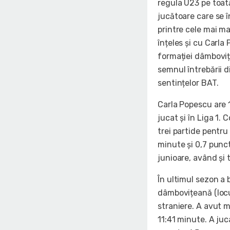
regula U23 pe toată
jucătoare care se 
printre cele mai m
înțeles și cu Carla
formației dâmboviț
semnul întrebării d
sentințelor BAT.
Carla Popescu are 1
jucat și în Liga 1. 
trei partide pentr
minute și 0,7 punc
junioare, având și t
În ultimul sezon a 
dâmbovițeană (locu
straniere. A avut me
11:41 minute. A ju