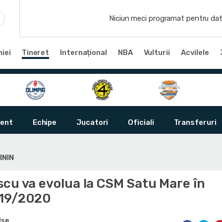
Niciun meci programat pentru dat
iei
Tineret
Internațional
NBA
Vulturii
Acvilele
ent
Echipe
Jucatori
Oficiali
Transferuri
ININ
scu va evolua la CSM Satu Mare în
019/2020
lse