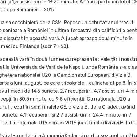
ări și 1,5 assist-uri în 13:20 minute. A făcut parte din lotul 
at Cupa României în 2017.
oua sa coechipieră de la CSM, Popescu a debutat anul trecut
 senioare a României în ultima fereastră din calificările pen
a disputat în această vară. A jucat aproape două minute în
l meci cu Finlanda (scor 71-60).
această vară în două turnee cu reprezentativele țării noastre
ipat la Universiada de Vară de la Napoli, unde România s-a cla
șghetera naționalei U20 la Campionatul European, divizia B,
rte a lunii august, pe care tricolorele l-au încheiat pe 8. În 6
vut medii de 14,5 puncte, 2,7 recuperări, 4,7 assist-uri, 4 mi
ercepții în 30.5 minute, cu 9,8 eficiență. Cu naționala U20 a
ul trecut în semifinalele CE, divizia B, de la Oradea, având
puncte, 4,1 recuperări și 2,7 assist-uri în 24.4 minute, în 7
rte din naționala U16 care în 2016 juca finala diviziei B, la O
strat-o pe tânăra Anamaria Kadar și pentru sezonul următor