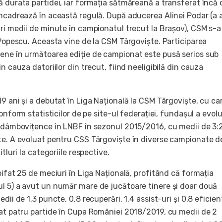
 durata partidei, iar formația sătmăreană a transferat încă 
încadrează în această regulă. După aducerea Alinei Podar (a 
ari medii de minute în campionatul trecut la Brașov), CSM s-a
 Popescu. Aceasta vine de la CSM Târgoviște. Participarea
ene în următoarea ediție de campionat este pusă serios sub
in cauza datoriilor din trecut, fiind neeligibilă din cauza
9 ani și a debutat în Liga Națională la CSM Târgoviște, cu ca
Conform statisticilor de pe site-ul federației, fundașul a evolu
u dâmbovițence în LNBF în sezonul 2015/2016, cu medii de 3:
te. A evoluat pentru CSS Târgoviște în diverse campionate d
itluri la categoriile respective.
bifat 25 de meciuri în Liga Națională, profitând că formația
l 5) a avut un număr mare de jucătoare tinere și doar două
dii de 1,3 puncte, 0,8 recuperări, 1,4 assist-uri și 0,8 eficien
cat patru partide în Cupa României 2018/2019, cu medii de 2