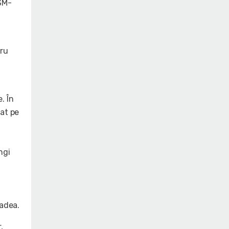
CSM-
tru
. În
sat pe
ngi
radea.
,