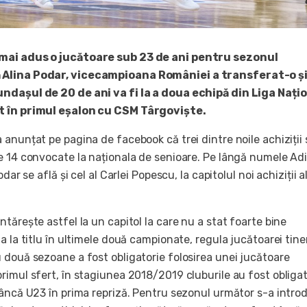
mai adus o jucătoare sub 23 de ani pentru sezonul
Alina Podar, vicecampioana României a transferat-o și
ndașul de 20 de ani va fi la a doua echipă din Liga Națio
t în primul eșalon cu CSM Târgoviște.
anunțat pe pagina de facebook că trei dintre noile achiziții 
e 14 convocate la naționala de senioare. Pe lângă numele Ad
odar se află și cel al Carlei Popescu, la capitolul noi achiziții a
tărește astfel la un capitol la care nu a stat foarte bine
a la titlu în ultimele două campionate, regula jucătoarei tine
 două sezoane a fost obligatorie folosirea unei jucătoare
rimul sfert, în stagiunea 2018/2019 cluburile au fost obliga
mâncă U23 în prima repriză. Pentru sezonul următor s-a intro