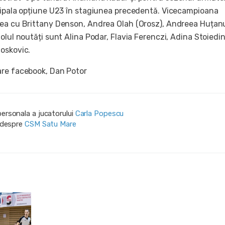
cipala opțiune U23 în stagiunea precedentă. Vicecampioana
ea cu Brittany Denson, Andrea Olah (Orosz), Andreea Huțanu
olul noutăți sunt Alina Podar, Flavia Ferenczi, Adina Stoiedin
oskovic.
are facebook, Dan Potor
personala a jucatorului
Carla Popescu
i despre
CSM Satu Mare