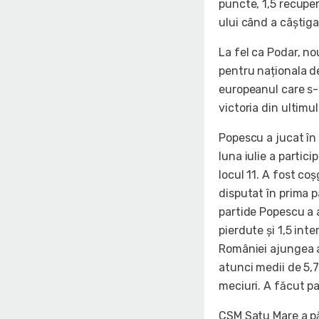
puncte, 1,5 recuper
ului când a câștig
La fel ca Podar, n
pentru naționala de
europeanul care s-
victoria din ultimu
Popescu a jucat în 
luna iulie a partic
locul 11. A fost co
disputat în prima pa
partide Popescu a a
pierdute și 1,5 int
României ajungea an
atunci medii de 5,7 
meciuri. A făcut pa
CSM Satu Mare a pă