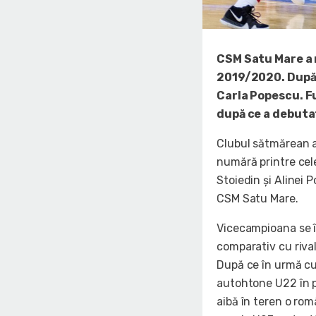
CSM Satu Mare a 
2019/2020. După 
Carla Popescu. Fu
după ce a debuta
Clubul sătmărean a 
numără printre cel
Stoiedin și Alinei P
CSM Satu Mare.
Vicecampioana se în
comparativ cu rival
După ce în urmă cu
autohtone U22 în p
aibă în teren o ro