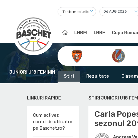
Toate meciurile
LNBM
LNBF
Cupa Român
JUNIORI U18 FEMININ
Stiri
Rezultate
Clasam
LINKURI RAPIDE
STIRI JUNIORI U18 FEM
Carla Pope
Cum activez
sezonul 2
contul de utilizator
pe Baschet.ro?
Andreea Va