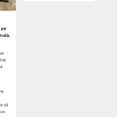
 pe
nală,
se
inei
le
re.
te să
dus