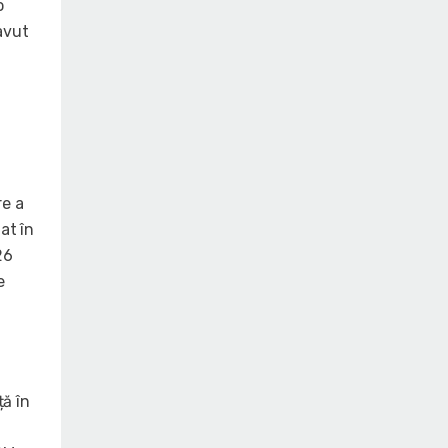
o
avut
re a
at în
26
e
ță în