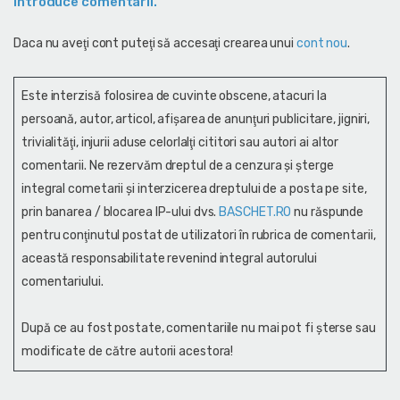
introduce comentarii.
Daca nu aveţi cont puteţi să accesaţi crearea unui
cont nou
.
Este interzisă folosirea de cuvinte obscene, atacuri la
persoană, autor, articol, afişarea de anunţuri publicitare, jigniri,
trivialităţi, injurii aduse celorlalţi cititori sau autori ai altor
comentarii. Ne rezervăm dreptul de a cenzura și şterge
integral cometarii și interzicerea dreptului de a posta pe site,
prin banarea / blocarea IP-ului dvs.
BASCHET.RO
nu răspunde
pentru conţinutul postat de utilizatori în rubrica de comentarii,
această responsabilitate revenind integral autorului
comentariului.
După ce au fost postate, comentariile nu mai pot fi șterse sau
modificate de către autorii acestora!