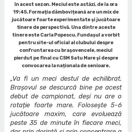
în acest sezon. Meciul este astăzi, de la ora
19:45. Formația dâmbovițeană are un mix de
jucătoare foarte experimentate și jucătoare
tinere de perspectivă. Una dintre aceste
tinere este Carla Popescu. Fundașul a vorbit
pentru site-ul oficial al clubului despre
confruntarea cu brașovencele, meciul
pierdut pe final cu CSM Satu Mare și despre
convocarea la naționala de senioare.
„Va fi un meci destul de echilibrat.
Brașovul se descurcă bine pe acest
debut de campionat, deși nu are o
rotație foarte mare. Folosește 5-6
jucătoare maxim, care evoluează
peste 35 de minute în fiecare meci,
dar prin dorință și prin concentrare a