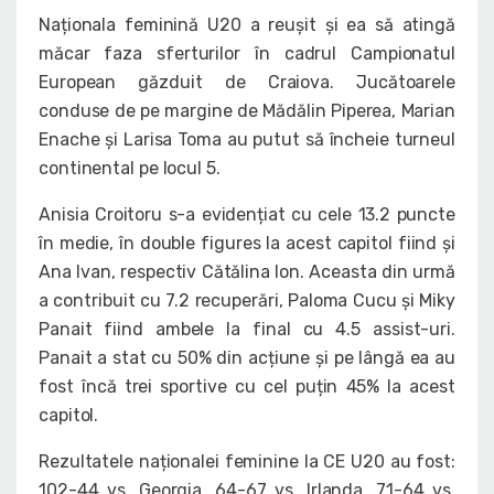
Naționala feminină U20 a reușit și ea să atingă
măcar faza sferturilor în cadrul Campionatul
European găzduit de Craiova. Jucătoarele
conduse de pe margine de Mădălin Piperea, Marian
Enache și Larisa Toma au putut să încheie turneul
continental pe locul 5.
Anisia Croitoru s-a evidențiat cu cele 13.2 puncte
în medie, în double figures la acest capitol fiind și
Ana Ivan, respectiv Cătălina Ion. Aceasta din urmă
a contribuit cu 7.2 recuperări, Paloma Cucu și Miky
Panait fiind ambele la final cu 4.5 assist-uri.
Panait a stat cu 50% din acțiune și pe lângă ea au
fost încă trei sportive cu cel puțin 45% la acest
capitol.
Rezultatele naționalei feminine la CE U20 au fost:
102-44 vs. Georgia, 64-67 vs. Irlanda, 71-64 vs.