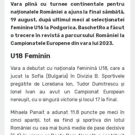
Vara plină cu turnee continentale pentru
naționalele României a ajuns la final sâmbătă,
19 august, după ultimul meci al selecționatei
feminine U16 la Podgorica. BaschetRo a făcut
o trecere în revistă a parcursului României la
Campionatele Europene din vara lui 2023.
U18 Feminin
Vara a debutat cu naționala feminină U18, care a
jucat la Sofia (Bulgaria) în Divizia B. Sportivele
pregătite de Loredana Ion, Tudor Dumitrescu și
Ionel Ivan au avut un Campionat European
nereușit, cu o singură victorie și locul 17 la final.
Mihaela Panait a adunat 11.8 puncte pe meci în
cinci apariții, tot ea fiind și sportiva din lotul
României cu cea mai bună medie de pase decisive