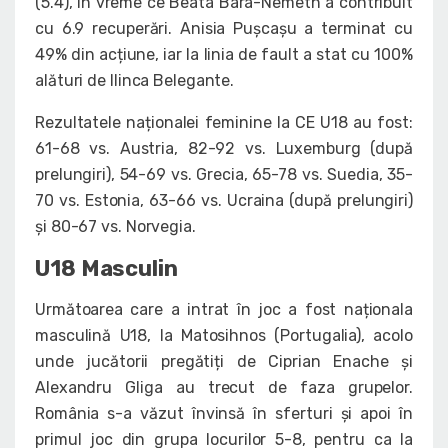
(5.4), în vreme ce Beata Bara-Nemeth a contribuit
cu 6.9 recuperări. Anisia Pușcașu a terminat cu
49% din acțiune, iar la linia de fault a stat cu 100%
alături de Ilinca Belegante.
Rezultatele naționalei feminine la CE U18 au fost:
61-68 vs. Austria, 82-92 vs. Luxemburg (după
prelungiri), 54-69 vs. Grecia, 65-78 vs. Suedia, 35-
70 vs. Estonia, 63-66 vs. Ucraina (după prelungiri)
și 80-67 vs. Norvegia.
U18 Masculin
Următoarea care a intrat în joc a fost naționala
masculină U18, la Matosihnos (Portugalia), acolo
unde jucătorii pregătiți de Ciprian Enache și
Alexandru Gliga au trecut de faza grupelor.
România s-a văzut învinsă în sferturi și apoi în
primul joc din grupa locurilor 5-8, pentru ca la