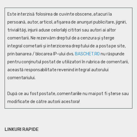
Este interzisă folosirea de cuvinte obscene, atacuri la
persoană, autor, articol, afişarea de anunţuri publicitare, jigniri,
trivialităţi, injurii aduse celorlalţi cititori sau autori ai altor
comentarii. Ne rezervăm dreptul de a cenzura și şterge
integral cometarii și interzicerea dreptului de a posta pe site,
prin banarea / blocarea IP-ului dvs.
BASCHET.RO
nu răspunde
pentru conţinutul postat de utilizatori în rubrica de comentarii,
această responsabilitate revenind integral autorului
comentariului.
După ce au fost postate, comentariile nu mai pot fi șterse sau
modificate de către autorii acestora!
LINKURI RAPIDE