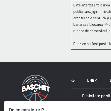
Este interzisă folosirea
publicitare, jigniri, trivi
dreptul de a cenzura și ş
banarea / blocarea IP-ul
rubrica de comentarii, a
După ce au fost postate
LNBM
Publicitate pe sit
De ce cookie-uri?