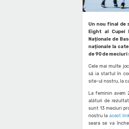
Un nou final de 
Eight al Cupei 
Naționale de Ba
naționale la cate
de 90 de meciuri 
Cele mai multe joc
să ia startul în c
site-ul nostru, la
La feminin avem 2
alături de rezulta
sunt 13 meciuri pr
nostru la
acest lin
seara se va închei