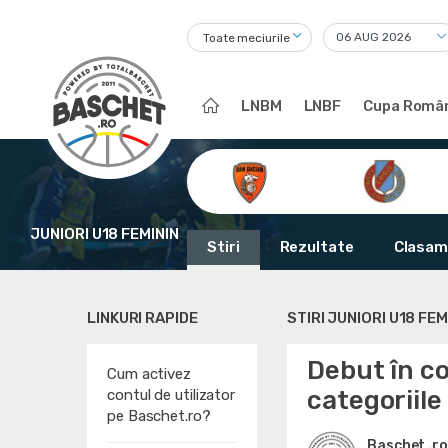
Toate meciurile
LNBM
LNBF
Cupa Român
JUNIORI U18 FEMININ
Stiri
Rezultate
Clasam
LINKURI RAPIDE
STIRI JUNIORI U18 FEM
Debut în c
Cum activez
categoriile
contul de utilizator
pe Baschet.ro?
Baschet .ro