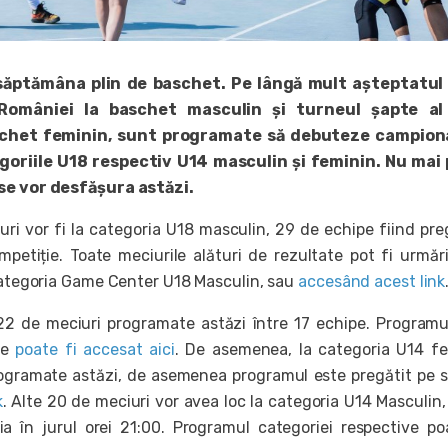
săptămâna plin de baschet. Pe lângă mult așteptatul 
României la baschet masculin și turneul șapte al 
schet feminin, sunt programate să debuteze campion
goriile U18 respectiv U14 masculin și feminin. Nu mai 
se vor desfășura astăzi.
uri vor fi la categoria U18 masculin, 29 de echipe fiind pre
ompetiție. Toate meciurile alături de rezultate pot fi urmăr
 categoria Game Center U18 Masculin, sau
accesând acest link
2 de meciuri programate astăzi între 17 echipe. Programul
te
poate fi accesat aici
. De asemenea, la categoria U14 f
ogramate astăzi, de asemenea programul este pregătit pe s
k
. Alte 20 de meciuri vor avea loc la categoria U14 Masculin
a în jurul orei 21:00. Programul categoriei respective po