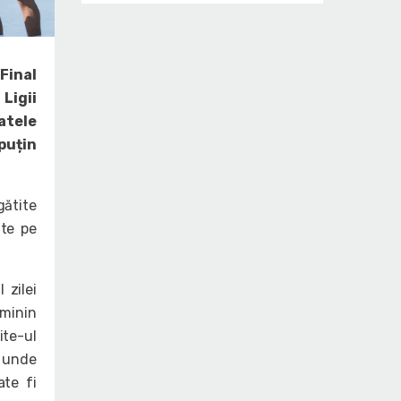
Final
Ligii
atele
puțin
gătite
ite pe
.
 zilei
eminin
ite-ul
, unde
ate fi