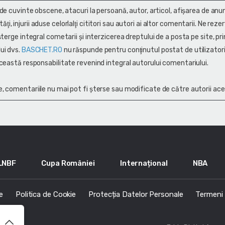
 de cuvinte obscene, atacuri la persoană, autor, articol, afişarea de anun
alităţi, injurii aduse celorlalţi cititori sau autori ai altor comentarii. Ne rez
terge integral cometarii și interzicerea dreptului de a posta pe site, pri
ui dvs.
BASCHET.RO
nu răspunde pentru conţinutul postat de utilizatori
ceastă responsabilitate revenind integral autorului comentariului.
, comentariile nu mai pot fi șterse sau modificate de către autorii ace
LNBF
Cupa României
Internațional
NBA
e
Politica de Cookie
Protecția Datelor Personale
Termeni s