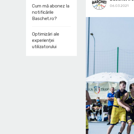
Cum mă abonez la
06.03.2021
notificările
Baschet.ro?
Optimizări ale
experienței
utilizatorului