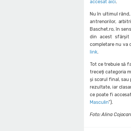
accesat aici
.
Nu în ultimul rând
antrenorilor, arbit
Baschet.ro, în sensu
din acest sfârși
completare nu va d
link
.
Tot ce trebuie să f
treceți categoria m
și scorul final, sa
rezultate, iar clas
ce poate fi accesat
Masculin
”).
Foto: Alina Cojoca