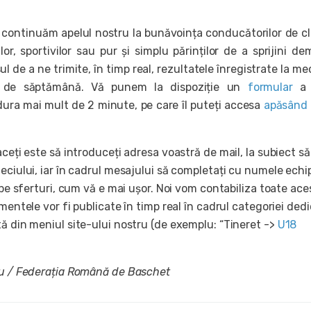
, continuăm apelul nostru la bunăvoința conducătorilor de cl
rilor, sportivilor sau pur și simplu părinților de a sprijini de
l de a ne trimite, în timp real, rezultatele înregistrate la mec
t de săptămână. Vă punem la dispoziție un
formular
a 
ura mai mult de 2 minute, pe care îl puteți accesa
apăsând 
aceți este să introduceți adresa voastră de mail, la subiect să
eciului, iar în cadrul mesajului să completați cu numele echi
u pe sferturi, cum vă e mai ușor. Noi vom contabiliza toate ace
amentele vor fi publicate în timp real în cadrul categoriei ded
ă din meniul site-ului nostru (de exemplu: “Tineret ->
U18
ru / Federația Română de Baschet