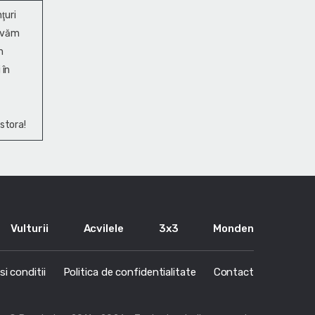
ţuri
ervăm
n
 în
stora!
Vulturii
Acvilele
3x3
Monden
i conditii
Politica de confidentialitate
Contact