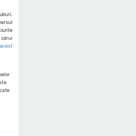
uburi,
mersul
iurile
cărui
acest
pelor
ste
icate