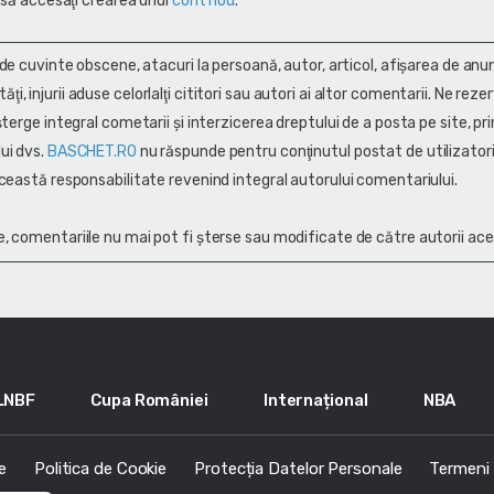
 să accesaţi crearea unui
cont nou
.
 de cuvinte obscene, atacuri la persoană, autor, articol, afişarea de anun
alităţi, injurii aduse celorlalţi cititori sau autori ai altor comentarii. Ne rez
terge integral cometarii și interzicerea dreptului de a posta pe site, pri
ui dvs.
BASCHET.RO
nu răspunde pentru conţinutul postat de utilizatori
ceastă responsabilitate revenind integral autorului comentariului.
, comentariile nu mai pot fi șterse sau modificate de către autorii ace
LNBF
Cupa României
Internațional
NBA
e
Politica de Cookie
Protecția Datelor Personale
Termeni s