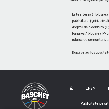
Daca nu aveţi cont puteţi
Este interzisă folosirea
publicitare, jigniri, trivi
dreptul de a cenzura și ş
banarea / blocarea IP-ul
rubrica de comentarii, a
După ce au fost postate
LNBM
Publicitate pe sit