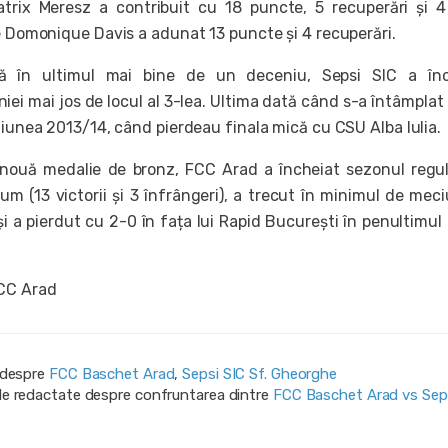
atrix Meresz a contribuit cu 18 puncte, 5 recuperări și 
ce Domonique Davis a adunat 13 puncte și 4 recuperări.
ă în ultimul mai bine de un deceniu, Sepsi SIC a înc
ei mai jos de locul al 3-lea. Ultima dată când s-a întâmplat
giunea 2013/14, când pierdeau finala mică cu CSU Alba Iulia.
 nouă medalie de bronz, FCC Arad a încheiat sezonul regu
um (13 victorii și 3 înfrângeri), a trecut în minimul de meci
i a pierdut cu 2-0 în fața lui Rapid București în penultimul 
CC Arad
i despre
FCC Baschet Arad
,
Sepsi SIC Sf. Gheorghe
ile redactate despre confruntarea dintre
FCC Baschet Arad vs Sep