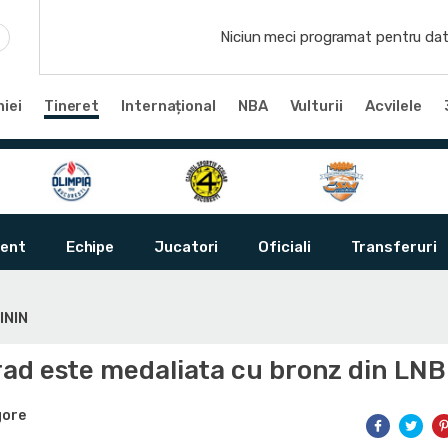
Niciun meci programat pentru dat
iei
Tineret
Internațional
NBA
Vulturii
Acvilele
ent
Echipe
Jucatori
Oficiali
Transferuri
ININ
ad este medaliata cu bronz din LN
gore