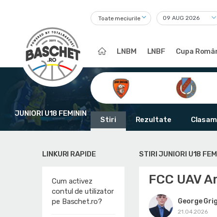
Toate meciurile
LNBM
LNBF
Cupa Român
JUNIORI U18 FEMININ
Stiri
Rezultate
Clasam
LINKURI RAPIDE
STIRI JUNIORI U18 FEM
FCC UAV Ar
Cum activez
contul de utilizator
George Gri
pe Baschet.ro?
21.04.2026