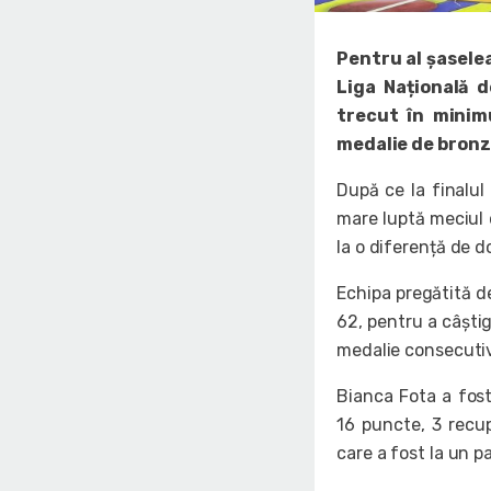
Pentru al șasele
Liga Națională 
trecut în minim
medalie de bronz
După ce la finalul
mare luptă meciul 
la o diferență de d
Echipa pregătită d
62, pentru a câștig
medalie consecutiv
Bianca Fota a fost
16 puncte, 3 recup
care a fost la un p