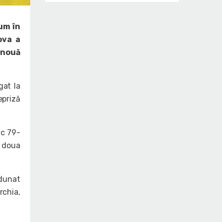
um în
ova a
 nouă
gat la
epriză
ic 79-
a doua
adunat
rchia,