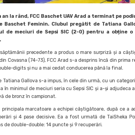
a an la rând, FCC Baschet UAV Arad a terminat pe podi
de Baschet Feminin. Clubul pregătit de Tatiana Gall
ul de meciuri de Sepsi SIC (2-0) pentru a obține o
.
 săptămânii precedente a produs o mare surpriză și a câști
din Covasna (74-73), FCC Arad s-a desprins încă din prima r
ouble-digits și nu a mai cedat conducerea până la final.
e Tatiana Gallova s-a impus, în cele din urmă, cu un categor
a în minimul de meciuri seria cu Sepsi SIC și a-și adjudeca 
ă de bronz în campionat.
 principala marcatoare a echipei câștigătoare, după ce a 
erări și 4 pase decisive. Ea a fost urmată de TaiSheka Po
as de double-double: 14 puncte și 9 recuperări.