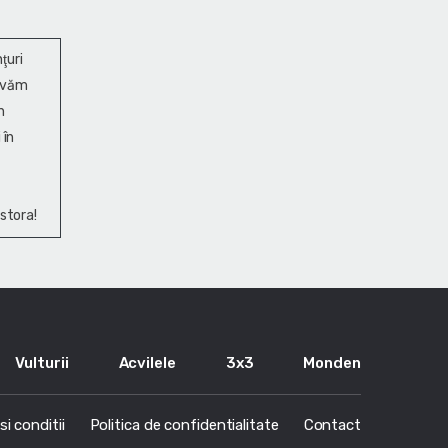
ţuri
ervăm
n
 în
stora!
Vulturii
Acvilele
3x3
Monden
i conditii
Politica de confidentialitate
Contact