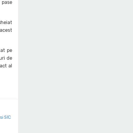
4 pase
heiat
 acest
lat pe
uri de
act al
si SIC