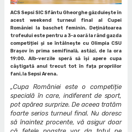
ACS Sepsi SIC Sfântu Gheorghe găzduiește în
acest weekend turneul final al Cupei
României la baschet feminin. Deținătoarea
trofeului este pentru a 3-a oară la rând gazda
competiției și se întâlnește cu Olimpia CSU
Brașov în prima semifinală, astăzi, de la ora
19:00. Alb-verzile speră să își apere cupa
câștigată anul trecut tot în fața propriilor
fani, la Sepsi Arena.
„Cupa României este o competiție
specială în care, indiferent de sport,
pot apărea surprize. De aceea tratăm
foarte serios turneul final. Nu doresc
să înaintez procente, vă asigur doar
că fetele noastre vor da totul pe