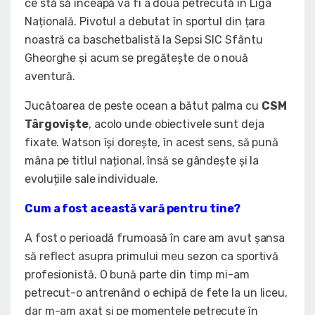
ce stă să înceapă va fi a doua petrecută în Liga
Națională. Pivotul a debutat în sportul din țara
noastră ca baschetbalistă la Sepsi SIC Sfântu
Gheorghe și acum se pregătește de o nouă
aventură.
Jucătoarea de peste ocean a bătut palma cu
CSM
Târgoviște
, acolo unde obiectivele sunt deja
fixate. Watson își dorește, în acest sens, să pună
mâna pe titlul național, însă se gândește și la
evoluțiile sale individuale.
Cum a fost această vară pentru tine?
A fost o perioadă frumoasă în care am avut șansa
să reflect asupra primului meu sezon ca sportivă
profesionistă. O bună parte din timp mi-am
petrecut-o antrenând o echipă de fete la un liceu,
dar m-am axat și pe momentele petrecute în