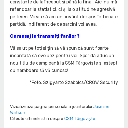
constante de la început și până la final. Aici nu mă
refer doar la statistici, ci și la o atitudine agresivă
pe teren. Vreau să am un cuvânt de spus în fiecare
partidă, indiferent de ce sarcini voi avea.
Ce mesaj le transmiți fanilor?
Vă salut pe toți și țin să vă spun că sunt foarte
încântată să evoluez pentru voi. Sper dă aduc un
nou titlu de campioană la CSM Târgoviște și aștept
cu nerăbdare să vă cunosc!
*Foto: Szigyártó Szabolcs/CROW Security
Vizualizeaza pagina personala a jucatorului
Jasmine
Watson
Citeste ultimele stiri despre
CSM Târgoviște