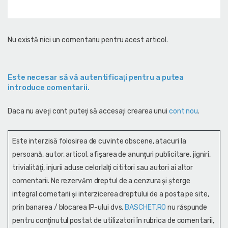
Nu există nici un comentariu pentru acest articol.
Este necesar să vă autentificaţi pentru a putea
introduce comentarii.
Daca nu aveţi cont puteţi să accesaţi crearea unui
cont nou
.
Este interzisă folosirea de cuvinte obscene, atacuri la
persoană, autor, articol, afişarea de anunţuri publicitare, jigniri,
trivialităţi, injurii aduse celorlalţi cititori sau autori ai altor
comentarii. Ne rezervăm dreptul de a cenzura și şterge
integral cometarii și interzicerea dreptului de a posta pe site,
prin banarea / blocarea IP-ului dvs.
BASCHET.RO
nu răspunde
pentru conţinutul postat de utilizatori în rubrica de comentarii,