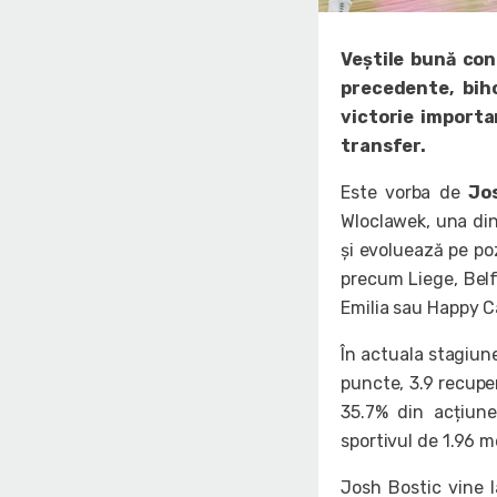
Veștile bună con
precedente, bih
victorie importa
transfer.
Este vorba de
Jo
Wloclawek, una din
și evoluează pe poz
precum Liege, Belf
Emilia sau Happy Ca
În actuala stagiune
puncte, 3.9 recuper
35.7% din acțiune
sportivul de 1.96 me
Josh Bostic vine l