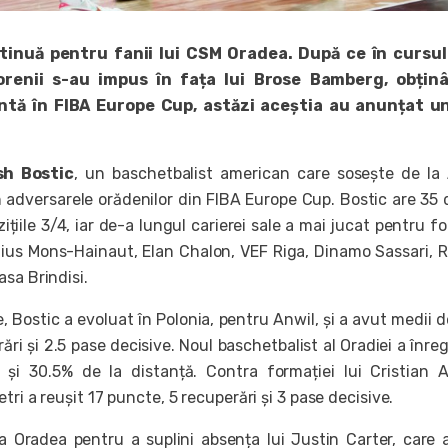
tinuă pentru fanii lui CSM Oradea. După ce în cursul 
orenii s-au impus în fața lui Brose Bamberg, obțin
ntă în FIBA Europe Cup, astăzi aceștia au anunțat u
sh Bostic
, un baschetbalist american care sosește de la
 adversarele orădenilor din FIBA Europe Cup. Bostic are 35 
ițiile 3/4, iar de-a lungul carierei sale a mai jucat pentru fo
ius Mons-Hainaut, Elan Chalon, VEF Riga, Dinamo Sassari, 
sa Brindisi.
, Bostic a evoluat în Polonia, pentru Anwil, și a avut medii d
ări și 2.5 pase decisive. Noul baschetbalist al Oradiei a înreg
 și 30.5% de la distanță. Contra formației lui Cristian 
tri a reușit 17 puncte, 5 recuperări și 3 pase decisive.
a Oradea pentru a suplini absența lui Justin Carter, care 