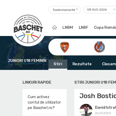
Toate meciurile
LNBM
LNBF
Cupa Român
JUNIORI U18 FEMININ
Stiri
Rezultate
Clasam
LINKURI RAPIDE
STIRI JUNIORI U18 FEM
Josh Bostic
Cum activez
contul de utilizator
David Istra
pe Baschet.ro?
26.01.2023