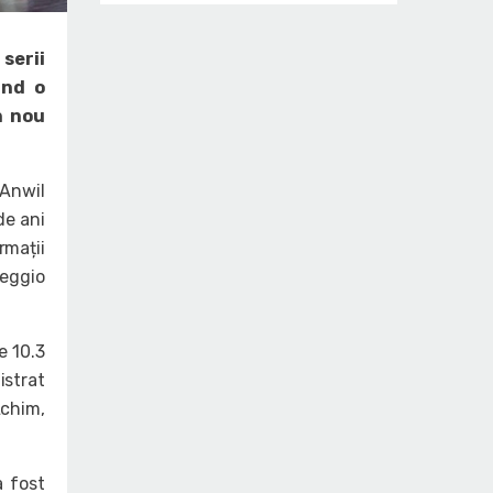
serii
ând o
n nou
 Anwil
de ani
rmații
Reggio
e 10.3
istrat
Achim,
a fost