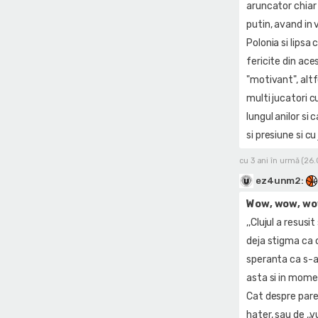
aruncator chiar 
putin, avand in 
Polonia si lipsa 
fericite din ace
"motivant", altf
multi jucatori cu
lungul anilor si 
si presiune si c
cu 3 ani în urmă (26
ez4unm2
:
Wow, wow, w
,,Clujul a resusi
deja stigma ca c
speranta ca s-ar
asta si in momen
Cat despre parer
hater, sau de ,,v