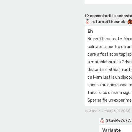
19 comentarii la aceasta
returnofthesnek
:
Eh
Nu poti fi cu toate. Ma 
calitate ci pentru ca am 
care a fost scos tap isp
a mai colaborat la Gdyn
distanta si 30% din acti
ca l-am luat la un disco
sper sa nu oboseasca r
tanar si cu o mana sigur
Sper sa fie un experimen
cu 3 ani în urmă (26.01.2023)
StayMe7o77
:
Variante