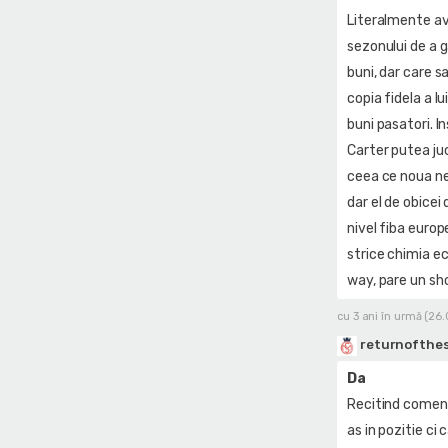
Literalmente ave
sezonului de a g
buni, dar care s
copia fidela a l
buni pasatori. I
Carter putea juc
ceea ce noua ne 
dar el de obicei
nivel fiba europ
strice chimia ec
way, pare un sho
cu 3 ani în urmă (26
returnofthe
Da
Recitind coment
as in pozitie ci 