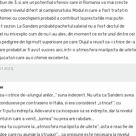
bun de 3, si are un potential ofensiv care in Romania va mai creste
vedere nivelul diferit al campionatului. Modul in care a fost tratat in
chimiei cu coechipierii probabil a contribuit la prestatiile mai putin
st sezon. La Sanders probabil pachetul salarial nu a fost destul de
el nu imi explic cum de nu l-au ales, din moment ce este unul dintre cei
 pedigree din ligi mult superioare pe care Clujul a reusit sa-i strice de-a
care probabil ar fi avut succes aici, intr-o atmosfera mai lipsita de urlet
u jucatori care au o chimie excelenta.
.01.2023)
ow
t sa-i strice de-a lungul anilor...'' suna indecent. Nu uita ca Sanders avea
ondusese pe contrasens in Italia, si era considerat ,,stricat'', cu
 fi putu indrepta. Adevarul e ca incepuse sa se indrepte, dar la nivelul
tul in care a venit, ,,lumea'' nu prea are rabdare...
ea ta cu privire la ,,atmosfera mai lipsita de urlete'', asta e reactie de
ulpe care nu ajunge la struguri''... ca presiune este necesara la nivelul