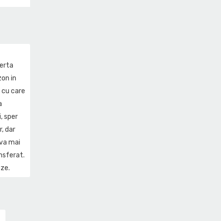
certa
zon in
i cu care
a
, sper
r, dar
eva mai
ansferat.
eze.