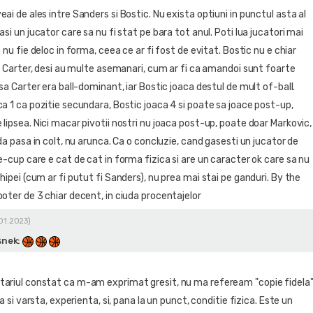
ai de ales intre Sanders si Bostic. Nu exista optiuni in punctul asta al
asi un jucator care sa nu fi stat pe bara tot anul. Poti lua jucatori mai
a nu fie deloc in forma, ceea ce ar fi fost de evitat. Bostic nu e chiar
ui Carter, desi au multe asemanari, cum ar fi ca amandoi sunt foarte
nsa Carter era ball-dominant, iar Bostic joaca destul de mult of-ball.
a 1 ca pozitie secundara, Bostic joaca 4 si poate sa joace post-up,
lipsea. Nici macar pivotii nostri nu joaca post-up, poate doar Markovic,
 da pasa in colt, nu arunca. Ca o concluzie, cand gasesti un jucator de
e-cup care e cat de cat in forma fizica si are un caracter ok care sa nu
hipei (cum ar fi putut fi Sanders), nu prea mai stai pe ganduri. By the
oter de 3 chiar decent, in ciuda procentajelor
.01.2023)
snek
:
ariul constat ca m-am exprimat gresit, nu ma refeream "copie fidela
ca si varsta, experienta, si, pana la un punct, conditie fizica. Este un