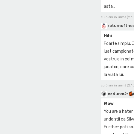
asta...
cu 3 ani în urmă (27.
returnofthe
Hihi
Foarte simplu. J
luat campionate
vostru e in cel 
jucatori, care a
la viata lui.
cu 3 ani în urmă (27.
ez4unm2
:
Wow
You are a hater 
unde stii ca Sil
Further: poti sa