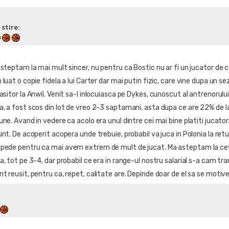
 stire:
asteptam la mai mult sincer, nu pentru ca Bostic nu ar fi un jucator de 
luat o copie fidela a lui Carter dar mai putin fizic, care vine dupa un se
asitor la Anwil. Venit sa-l inlocuiasca pe Dykes, cunoscut al antrenorulu
a, a fost scos din lot de vreo 2-3 saptamani, asta dupa ce are 22% de l
une. Avand in vedere ca acolo era unul dintre cei mai bine platiti jucatori
unt. De acoperit acopera unde trebuie, probabil va juca in Polonia la retu
epede pentru ca mai avem extrem de mult de jucat. Ma asteptam la c
a, tot pe 3-4, dar probabil ce era in range-ul nostru salarial s-a cam tr
t reusit, pentru ca, repet, calitate are. Depinde doar de el sa se motiv