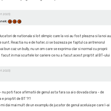
01.2023)
snek
:
ucatori de nationala si lot olimpic care la voi au fost pleazna si la noi au
 sunt. Reactia nu e de hater, ci se bazeaza pe faptul ca antrenorul
mai bun caz un bully, nu un om care se exprima clar si normal cu proprii
u facut in mai scurtele lor cariere ce nu a facut acest proptit al BT-ului
01.2023)
- nu poti face afirmatii de genul asta fara sa ai o dovada clara - de
va e proptit de BT ?!?
-mi dai mai mult de un examplu de jucator de genul aceluia pe care l-ai