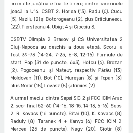
cu multe jucătoare foarte tinere, dintre care unele
joacă la U16. CSBT 2: Horlea (13), Radu (6), Cucu
(5), Mazilu (2) și Botorogeanu (2), plus Crăciunescu
(22), Fiersteanu 4, Ubigt 4 și Ciocoiu 3.
CSBTV Olimpia 2 Brașov și CS Universitatea 2
Cluj-Napoca au deschis a doua etapă. Scorul a
fost 39-73 (14-24, 7-25, 6-8, 12-16). Formule de
start: Pop (31 de puncte, 6x3), Hotcu (6), Brezan
(2), Pogoceanu, și Mateuț, respectiv Părău (13),
Moldovan (11), Bot (10), Mureșan (8) și Topan (3),
plus Morar (18), Lovasz (8) și Irimies (2).
A urmat meciul dintre Sepsi SIC 2 și FCC ICIM Arad
2, scor final 52-60 (14-16, 18-15, 14-13, 6-16). Sepsi
2: R. Kovacs (16 puncte), Bitai (10), K. Kovacs (8),
Raduly (8), Taranek 4 + Kanyo (6). FCC ICIM 2:
Mercea (25 de puncte), Nagy (20), Ciotir (8),