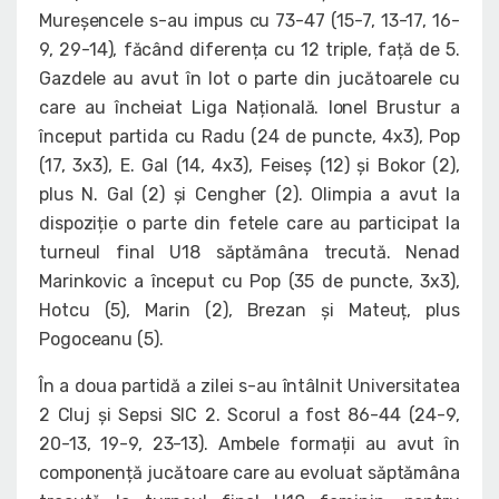
Mureșencele s-au impus cu 73-47 (15-7, 13-17, 16-
9, 29-14), făcând diferența cu 12 triple, față de 5.
Gazdele au avut în lot o parte din jucătoarele cu
care au încheiat Liga Națională. Ionel Brustur a
început partida cu Radu (24 de puncte, 4x3), Pop
(17, 3x3), E. Gal (14, 4x3), Feiseș (12) și Bokor (2),
plus N. Gal (2) și Cengher (2). Olimpia a avut la
dispoziție o parte din fetele care au participat la
turneul final U18 săptămâna trecută. Nenad
Marinkovic a început cu Pop (35 de puncte, 3x3),
Hotcu (5), Marin (2), Brezan și Mateuț, plus
Pogoceanu (5).
În a doua partidă a zilei s-au întâlnit Universitatea
2 Cluj și Sepsi SIC 2. Scorul a fost 86-44 (24-9,
20-13, 19-9, 23-13). Ambele formații au avut în
componență jucătoare care au evoluat săptămâna