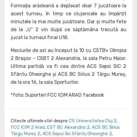
Formația arădeană a deplasat doar 7 jucătoare la
acest turneu, în timp ce clujencele au împărțit
minutele la mai multe jucătoare. Dar și multe fete
de la „U” 2 vin după ce săptămâna trecută au
jucat la turneul final U18.
Meciurile de azi au început la 10 cu CSTBv Olimpia
2 Brașov – CSBT 2 Alexandria, la sala Petru Maior.
Ultima partidă va fi cea dintre ACS Sepsi SIC 2
Sfântu Gheorghe și ACS BC Sirius 2 Târgu Mureș,
de la ora 16, la sala Sporturilor.
*foto: Suporteri FCC ICIM ARAD facebook
Citeste ultimele stiri despre
CS Universitatea Cluj 2
,
FCC ICIM 2 Arad
,
CST BC Alexandria 2
,
ACS BC Sirius
Târgu Mureș 2
,
ACS Sepsi Sic Sfântu Gheorghe 2
,