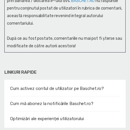
prin banarea / blocarea IP-ului dvs.
BASCHET.RO
nu răspunde
pentru conţinutul postat de utilizatori în rubrica de comentarii,
această responsabilitate revenind integral autorului
comentariului.
După ce au fost postate, comentariile nu mai pot fi șterse sau
modificate de către autorii acestora!
LINKURI RAPIDE
Cum activez contul de utilizator pe Baschet.ro?
Cum mă abonez la notificările Baschet.ro?
Optimizări ale experienței utilizatorului