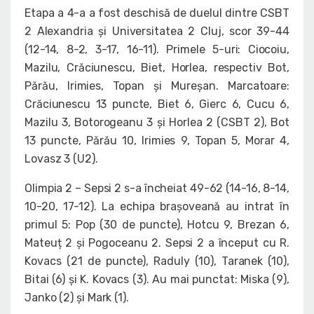
Etapa a 4-a a fost deschisă de duelul dintre CSBT
2 Alexandria și Universitatea 2 Cluj, scor 39-44
(12-14, 8-2, 3-17, 16-11). Primele 5-uri: Ciocoiu,
Mazilu, Crăciunescu, Biet, Horlea, respectiv Bot,
Părău, Irimies, Topan și Mureșan. Marcatoare:
Crăciunescu 13 puncte, Biet 6, Gierc 6, Cucu 6,
Mazilu 3, Botorogeanu 3 și Horlea 2 (CSBT 2), Bot
13 puncte, Părău 10, Irimies 9, Topan 5, Morar 4,
Lovasz 3 (U2).
Olimpia 2 – Sepsi 2 s-a încheiat 49-62 (14-16, 8-14,
10-20, 17-12). La echipa brașoveană au intrat în
primul 5: Pop (30 de puncte), Hotcu 9, Brezan 6,
Mateuț 2 și Pogoceanu 2. Sepsi 2 a început cu R.
Kovacs (21 de puncte), Raduly (10), Taranek (10),
Bitai (6) și K. Kovacs (3). Au mai punctat: Miska (9),
Janko (2) și Mark (1).