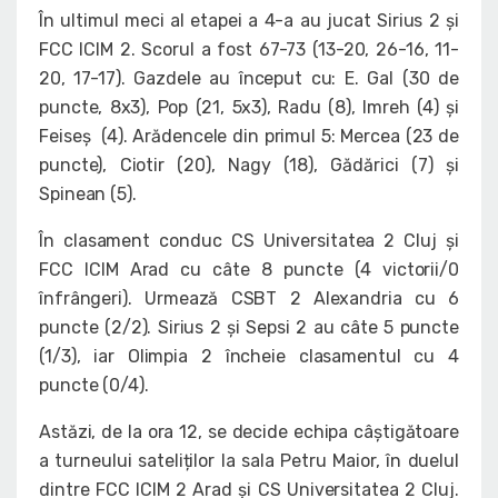
În ultimul meci al etapei a 4-a au jucat Sirius 2 și
FCC ICIM 2. Scorul a fost 67-73 (13-20, 26-16, 11-
20, 17-17). Gazdele au început cu: E. Gal (30 de
puncte, 8x3), Pop (21, 5x3), Radu (8), Imreh (4) și
Feiseș (4). Arădencele din primul 5: Mercea (23 de
puncte), Ciotir (20), Nagy (18), Gădărici (7) și
Spinean (5).
În clasament conduc CS Universitatea 2 Cluj și
FCC ICIM Arad cu câte 8 puncte (4 victorii/0
înfrângeri). Urmează CSBT 2 Alexandria cu 6
puncte (2/2). Sirius 2 și Sepsi 2 au câte 5 puncte
(1/3), iar Olimpia 2 încheie clasamentul cu 4
puncte (0/4).
Astăzi, de la ora 12, se decide echipa câștigătoare
a turneului sateliților la sala Petru Maior, în duelul
dintre FCC ICIM 2 Arad și CS Universitatea 2 Cluj.