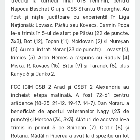
trecută la turneul final U18 feminin, pentru
Napoca Baschet Cluj și CSS Sfântu Gheorghe. Au
fost și niște jucătoare cu experiență în Liga
Națională: Lovasz, Părău sau Kovacs. Carmin Popa
le-a trimis în 5-ul de start pe Părău (22 de puncte,
3x3), Bot (12), Topan (11), Moldovan (2) și Mureșan
(5). Au mai intrat: Morar (23 de puncte), Lovasz (6),
Irimies (5). Aron Nemes a răspuns cu Raduly (4)
Miska, R. Kovacs (15), Bitai (9) și Taranek (8), plus
Kanyo 6 și Janko 2.
FCC ICIM CSB 2 Arad și CSBT 2 Alexandria au
încheiat etapa matinală. A fost 72-61 pentru
arădence (18-25, 21-12, 19-17, 14-7). Dan Moraru a
beneficiat de aportul veteranelor Nagy (23 de
puncte) și Mercea (34, 3x3). Alături de acestea le-a
trimis în primul 5 pe Spinean (7), Ciotir (8) și
Rotariu. Mădălin Piperea a avut la dispoziție un lot