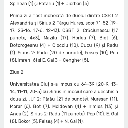
Spinean (1) și Rotariu (1) + Ciorban (5)
Prima zi a fost încheiată de duelul dintre CSBT 2
Alexandria și Sirius 2 Târgu Mureș, scor 71-52 (19-
17, 23-16, 17-6, 12-13). CSBT 2: Crăciunescu (17
puncte, 4x3), Mazilu (17), Horlea (7), Biet (6),
Botorogeanu (4) + Ciocoiu (10), Cucu (9) și Radu
(1). Sirius 2: Radu (20 de puncte), Feiseș (10), Pop
(8), Imreh (6) și E. Gal 3 + Cengher (5).
Ziua 2
Universitatea Cluj s-a impus cu 64-39 (20-9, 13-
14, 11-11, 20-5) cu Sirius în meciul care a deschis a
doua zi. „U” 2: Părău (21 de puncte), Mureșan (11),
Morar (6), Bot (7), Moldovan (4) + Irimies (13) și
Anca (2). Sirius 2: Radu (11 puncte), Pop (10), E. Gal
(8), Bokor (5), Feiseș (4) + N. Gal (1).