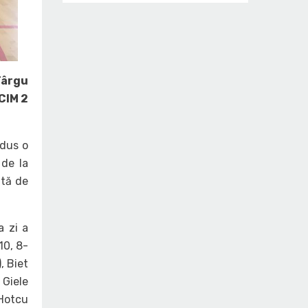
Târgu
ICIM 2
adus o
 de la
ată de
a zi a
10, 8-
, Biet
 Giele
 Hotcu