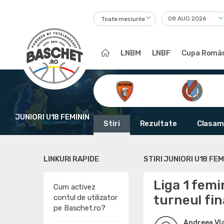
Toate meciurile
LNBM
LNBF
Cupa Român
JUNIORI U18 FEMININ
Stiri
Rezultate
Clasam
LINKURI RAPIDE
STIRI JUNIORI U18 FEM
Liga 1 femi
Cum activez
turneul fina
contul de utilizator
pe Baschet.ro?
Andreea Vl