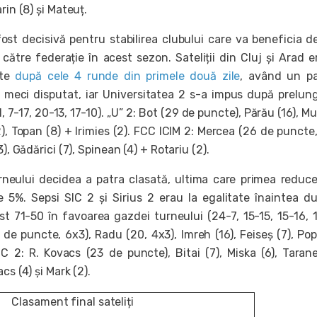
arin (8) și Mateuț.
ost decisivă pentru stabilirea clubului care va beneficia 
către federație în acest sezon. Sateliții din Cluj și Arad e
cte
după cele 4 runde din primele două zile
, având un pa
 meci disputat, iar Universitatea 2 s-a impus după prelung
, 7-17, 20-13, 17-10). „U” 2: Bot (29 de puncte), Părău (16), M
2), Topan (8) + Irimies (2). FCC ICIM 2: Mercea (26 de puncte,
3), Gădărici (7), Spinean (4) + Rotariu (2).
rneului decidea a patra clasată, ultima care primea reduc
e 5%. Sepsi SIC 2 și Sirius 2 erau la egalitate înaintea du
st 71-50 în favoarea gazdei turneului (24-7, 15-15, 15-16, 1
0 de puncte, 6x3), Radu (20, 4x3), Imreh (16), Feiseș (7), Pop
IC 2: R. Kovacs (23 de puncte), Bitai (7), Miska (6), Tarane
cs (4) și Mark (2).
Clasament final sateliți