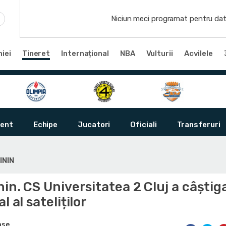
Niciun meci programat pentru dat
iei
Tineret
Internațional
NBA
Vulturii
Acvilele
ent
Echipe
Jucatori
Oficiali
Transferuri
ININ
nin. CS Universitatea 2 Cluj a câștig
l al sateliților
ase