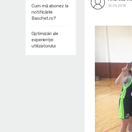
Cum mă abonez la
12.05.2018
notificările
Baschet.ro?
Optimizări ale
experienței
utilizatorului