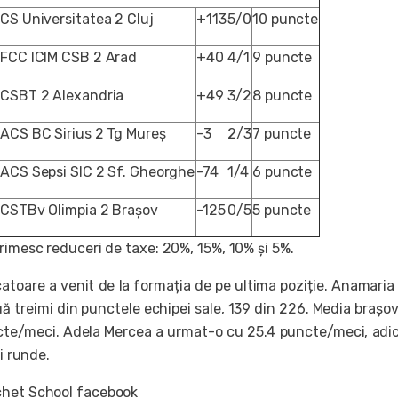
CS Universitatea 2 Cluj
+113
5/0
10 puncte
FCC ICIM CSB 2 Arad
+40
4/1
9 puncte
CSBT 2 Alexandria
+49
3/2
8 puncte
ACS BC Sirius 2 Tg Mureș
-3
2/3
7 puncte
ACS Sepsi SIC 2 Sf. Gheorghe
-74
1/4
6 puncte
CSTBv Olimpia 2 Brașov
-125
0/5
5 puncte
rimesc reduceri de taxe: 20%, 15%, 10% și 5%.
toare a venit de la formația de pe ultima poziție. Anamaria
u
ă
treimi din punctele echipei sale, 139 din 226. Media brașo
cte/meci. Adela Mercea a urmat-o cu 25.4 puncte/meci, adi
ci runde.
chet School facebook