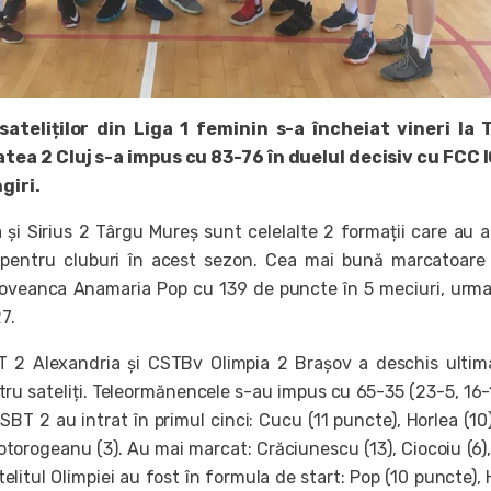
sateliților din Liga 1 feminin s-a încheiat vineri la 
tea 2 Cluj s-a impus cu 83-76 în duelul decisiv cu FCC 
giri.
și Sirius 2 Târgu Mureș sunt celelalte 2 formații care au 
pentru cluburi în acest sezon. Cea mai bună marcatoare
șoveanca Anamaria Pop cu 139 de puncte în 5 meciuri, urm
7.
T 2 Alexandria și CSTBv Olimpia 2 Brașov a deschis ultim
tru sateliți. Teleormănencele s-au impus cu 65-35 (23-5, 16-
SBT 2 au intrat în primul cinci: Cucu (11 puncte), Horlea (10)
 Botorogeanu (3). Au mai marcat: Crăciunescu (13), Ciocoiu (6),
atelitul Olimpiei au fost în formula de start: Pop (10 puncte),