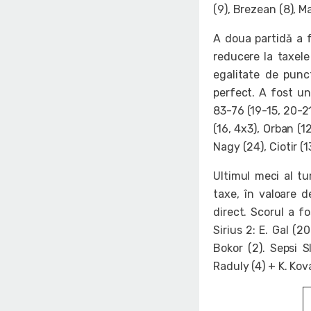
(9), Brezean (8), M
A doua partidă a f
reducere la taxele 
egalitate de pun
perfect. A fost un
83-76 (19-15, 20-21
(16, 4x3), Orban (1
Nagy (24), Ciotir (1
Ultimul meci al tu
taxe, în valoare d
direct. Scorul a fo
Sirius 2: E. Gal (2
Bokor (2). Sepsi S
Raduly (4) + K. Kova