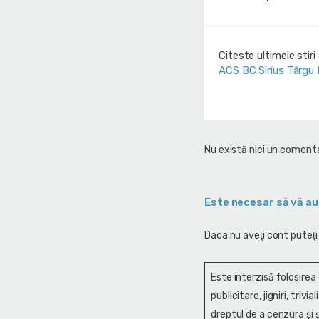
Citeste ultimele stir
ACS BC Sirius Târgu
Nu există nici un comenta
Este necesar să vă au
Daca nu aveţi cont puteţi
Este interzisă folosirea
publicitare, jigniri, trivi
dreptul de a cenzura și ş