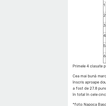
1
2
3
4
5
6
Primele 4 clasate p
Cea mai bună marca
înscris aproape do
a fost de 27.8 pun
în total în cele cin
*foto: Napoca Bas