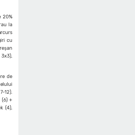
de 20%
rau la
rcurs
iri cu
ureșan
 3x3),
ere de
elului
7-12).
 (6) +
k (4),