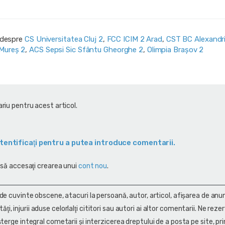
i despre
CS Universitatea Cluj 2
,
FCC ICIM 2 Arad
,
CST BC Alexandri
 Mureș 2
,
ACS Sepsi Sic Sfântu Gheorghe 2
,
Olimpia Brașov 2
riu pentru acest articol.
tentificaţi pentru a putea introduce comentarii.
 să accesaţi crearea unui
cont nou
.
 de cuvinte obscene, atacuri la persoană, autor, articol, afişarea de anun
alităţi, injurii aduse celorlalţi cititori sau autori ai altor comentarii. Ne rez
terge integral cometarii și interzicerea dreptului de a posta pe site, pri