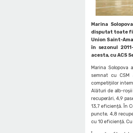
Marina Solopov
disputat toate fi
Union Saint-Ama
în sezonul 2011
acesta, cu ACS S
Marina Solopova a
semnat cu CSM Sa
competițiilor inter
Alături de alb-roși
recuperări, 4,9 pas
13,7 eficiență. În 
puncte, 4,8 recuper
cu 10 eficiență. C