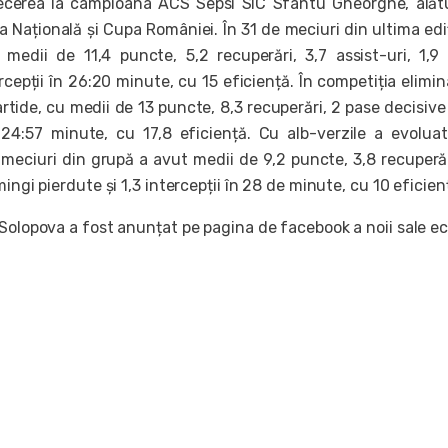
recerea la campioana ACS Sepsi SIC Sfântu Gheorghe, alăt
a Națională și Cupa României. În 31 de meciuri din ultima edi
medii de 11,4 puncte, 5,2 recuperări, 3,7 assist-uri, 1,9
ercepții în 26:20 minute, cu 15 eficiență. În competiția elimin
rtide, cu medii de 13 puncte, 8,3 recuperări, 2 pase decisive 
24:57 minute, cu 17,8 eficiență. Cu alb-verzile a evoluat
 meciuri din grupă a avut medii de 9,2 puncte, 3,8 recuperăr
mingi pierdute și 1,3 intercepții în 28 de minute, cu 10 eficie
 Solopova a fost anunțat pe pagina de facebook a noii sale ec