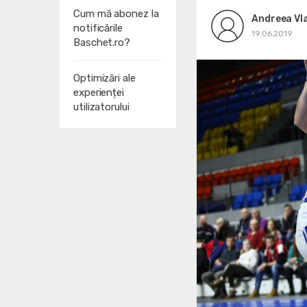
Cum mă abonez la
Andreea Vl
notificările
19.06.2019
Baschet.ro?
Optimizări ale
experienței
utilizatorului