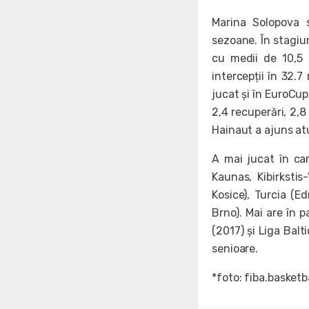
Marina Solopova 
sezoane. În stagiu
cu medii de 10,5 p
intercepții în 32.7
jucat și în EuroCup
2,4 recuperări, 2,8
Hainaut a ajuns atu
A mai jucat în car
Kaunas, Kibirkstis-
Kosice), Turcia (E
Brno). Mai are în 
(2017) și Liga Balt
senioare.
*foto: fiba.basketb