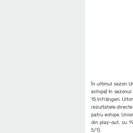
În ultimul sezon U
echipe) în sezonul 
15 înfrângeri. Ulti
rezultatele directe
patru echipe. Unio
din play-out, cu 19
5/1).