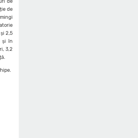
uri de
ție de
 mingi
atorie
și 2,5
 și în
i, 3,2
nță.
hipe.