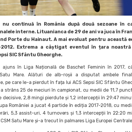
a nu continuă în România după două sezoane în c
nalele interne. Lituanianca de 29 de ani va juca în Fran
nd Porte du Hainaut. A mai evoluat pentru această e
-2012. Extrema a câștigat eventul în țara noastră
epsi SIC Sfântu Gheorghe.
 ajuns în Liga Națională de Baschet Feminin în 2017, c
tu Mare. Alături de alb-roșii a disputat ambele final
ne, pe care le-a pierdut în fața lui ACS Sepsi SIC Sfântu Ghe
i a strâns 25 de meciuri în campionat, cu medii de 11,7 punct
e decisive, 2,8 mingi pierdute și 1,2 intercepții în 29:47 minu
Cupa României a jucat 4 partide în ediția 2017-2018, cu medi
ări, 5,3 assist-uri, 4 turnovers și 1,3 intercepții în 22:20 m
u CSM Satu Mare și-a trecut în palmares Liga Europei Centrale