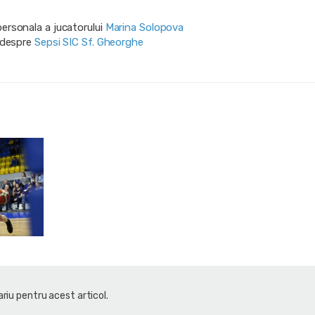
personala a jucatorului
Marina Solopova
i despre
Sepsi SIC Sf. Gheorghe
riu pentru acest articol.