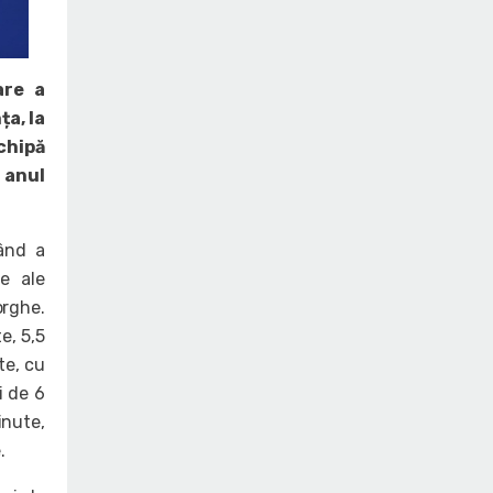
are a
ța, la
chipă
 anul
ând a
e ale
orghe.
e, 5,5
te, cu
i de 6
inute,
.