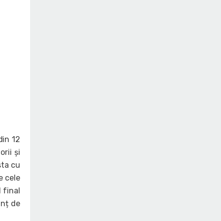
din 12
rii și
sta cu
e cele
 final
anț de