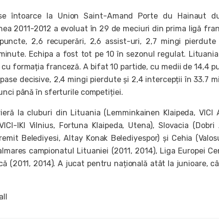
se întoarce la Union Saint-Amand Porte du Hainaut d
nea 2011-2012 a evoluat în 29 de meciuri din prima ligă fra
uncte, 2,6 recuperări, 2,6 assist-uri, 2,7 mingi pierdute 
 minute. Echipa a fost tot pe 10 în sezonul regulat. Lituani
 cu formația franceză. A bifat 10 partide, cu medii de 14,4 p
 pase decisive, 2,4 mingi pierdute și 2,4 intercepții în 33.7 m
nci până în sferturile competiției.
ieră la cluburi din Lituania (Lemminkainen Klaipeda, VICI 
VICI-IKI Vilnius, Fortuna Klaipeda, Utena), Slovacia (Dobri 
dremit Belediyesi, Altay Konak Belediyespor) și Cehia (Valo
palmares campionatul Lituaniei (2011, 2014), Liga Europei Ce
ică (2011, 2014). A jucat pentru națională atât la junioare, cât
all