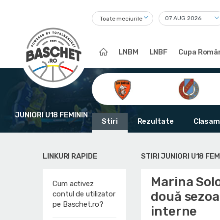
Toate meciurile
LNBM
LNBF
Cupa Român
JUNIORI U18 FEMININ
Stiri
Rezultate
Clasam
LINKURI RAPIDE
STIRI JUNIORI U18 FEM
Marina Sol
Cum activez
două sezoan
contul de utilizator
pe Baschet.ro?
interne