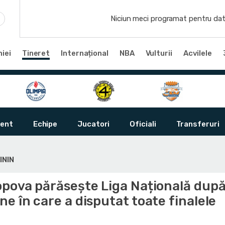
Niciun meci programat pentru dat
iei
Tineret
Internațional
NBA
Vulturii
Acvilele
ent
Echipe
Jucatori
Oficiali
Transferuri
ININ
opova părăsește Liga Națională dup
e în care a disputat toate finalele