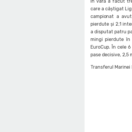
În vară a făcut t
care a câștigat Lig
campionat a avut 
pierdute și 2,1 int
a disputat patru pa
mingi pierdute în 
EuroCup. În cele 6
pase decisive, 2,5 
Transferul Marinei