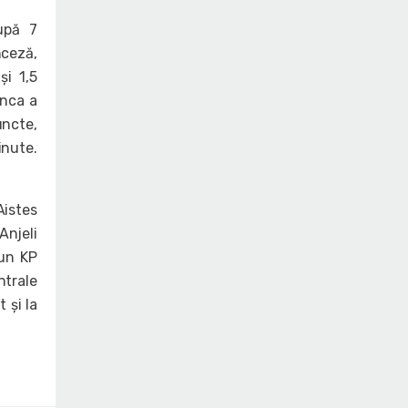
upă 7
nceză,
și 1,5
anca a
uncte,
inute.
Aistes
Anjeli
sun KP
ntrale
 și la