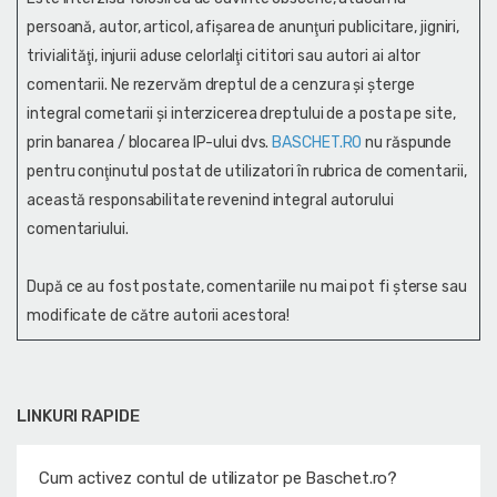
persoană, autor, articol, afişarea de anunţuri publicitare, jigniri,
trivialităţi, injurii aduse celorlalţi cititori sau autori ai altor
comentarii. Ne rezervăm dreptul de a cenzura și şterge
integral cometarii și interzicerea dreptului de a posta pe site,
prin banarea / blocarea IP-ului dvs.
BASCHET.RO
nu răspunde
pentru conţinutul postat de utilizatori în rubrica de comentarii,
această responsabilitate revenind integral autorului
comentariului.
După ce au fost postate, comentariile nu mai pot fi șterse sau
modificate de către autorii acestora!
LINKURI RAPIDE
Cum activez contul de utilizator pe Baschet.ro?