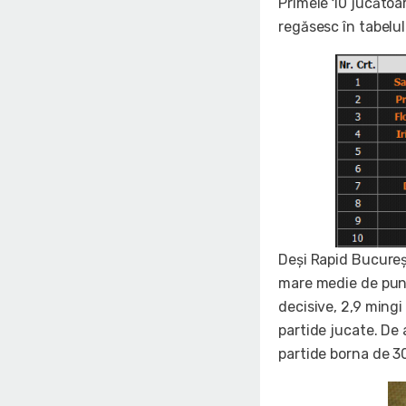
Primele 10 jucătoa
regăsesc în tabelul
Deşi Rapid Bucureşt
mare medie de punct
decisive, 2,9 mingi
partide jucate. De
partide borna de 3