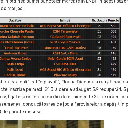
re în ordinea sumei punctelor marcate în LNBF în acest sezo
 de mai jos:
i nu s-a calificat în playoff, Florina Diaconu a reuşit cea ma
e înscrise pe meci: 21,3 la care a adăugat 5,9 recuperări, 3
 câştigate şi un indice mediu de eficienţă de 20 de unităţi în
 asemenea, conducătoarea de joc a feroviarelor a depăşit în 
0 de puncte înscrise.