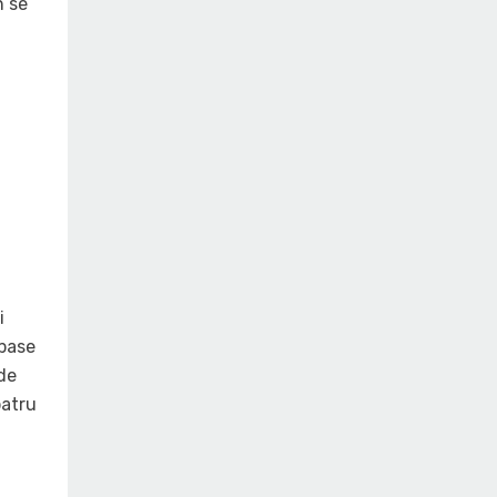
n se
i
 pase
 de
patru