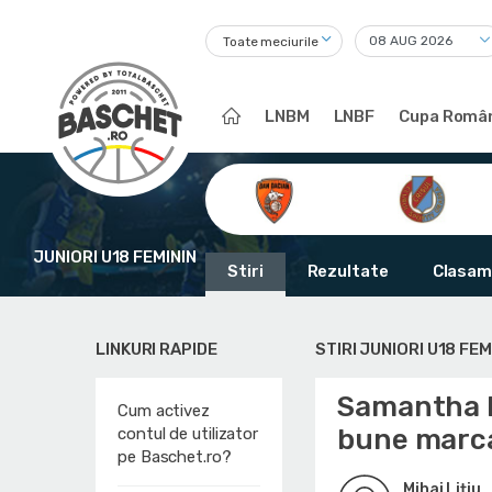
Toate meciurile
LNBM
LNBF
Cupa Român
JUNIORI U18 FEMININ
Stiri
Rezultate
Clasam
LINKURI RAPIDE
STIRI JUNIORI U18 FEM
Samantha Pr
Cum activez
bune marc
contul de utilizator
pe Baschet.ro?
Mihai Lițiu