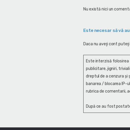
Nu există nici un comenta
Este necesar să vă au
Daca nu aveţi cont puteţi
Este interzisă folosirea
publicitare, jigniri, trivi
dreptul de a cenzura și ş
banarea / blocarea IP-ul
rubrica de comentarii, a
După ce au fost postate