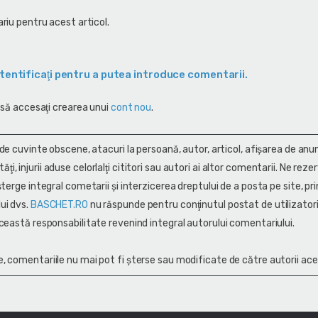
riu pentru acest articol.
tentificaţi pentru a putea introduce comentarii.
 să accesaţi crearea unui
cont nou
.
 de cuvinte obscene, atacuri la persoană, autor, articol, afişarea de anun
alităţi, injurii aduse celorlalţi cititori sau autori ai altor comentarii. Ne rez
terge integral cometarii și interzicerea dreptului de a posta pe site, pri
ui dvs.
BASCHET.RO
nu răspunde pentru conţinutul postat de utilizatori
ceastă responsabilitate revenind integral autorului comentariului.
, comentariile nu mai pot fi șterse sau modificate de către autorii ace