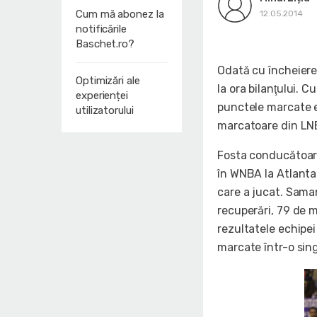
Cum mă abonez la
12.05.2014
notificările
Baschet.ro?
Odată cu încheiere
Optimizări ale
la ora bilanţului. C
experienței
punctele marcate 
utilizatorului
marcatoare din LN
Fosta conducătoare
în WNBA la Atlanta 
care a jucat. Saman
recuperări, 79 de m
rezultatele echipe
marcate într-o sing