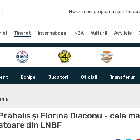
Niciun meci programat pentru dat
iei
Tineret
Internațional
NBA
Vulturii
Acvilele
ent
Echipe
Jucatori
Oficiali
Transferuri
ININ
ahalis şi Florina Diaconu - cele ma
atoare din LNBF