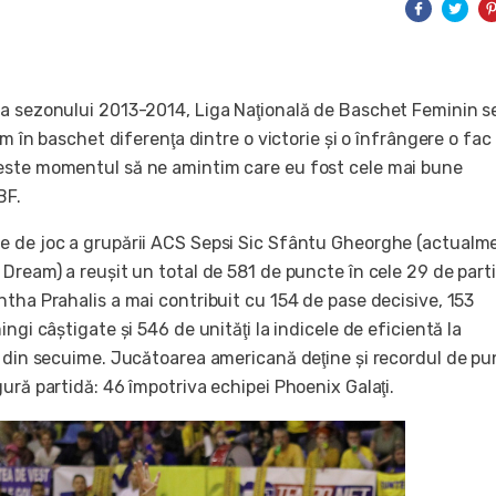
a sezonului 2013-2014, Liga Naţională de Baschet Feminin se
um în baschet diferenţa dintre o victorie şi o înfrângere o fac
este momentul să ne amintim care eu fost cele mai bune
BF.
 de joc a grupării ACS Sepsi Sic Sfântu Gheorghe (actualm
Dream) a reuşit un total de 581 de puncte în cele 29 de parti
tha Prahalis a mai contribuit cu 154 de pase decisive, 153
ingi câştigate şi 546 de unităţi la indicele de eficientă la
i din secuime. Jucătoarea americană deţine şi recordul de p
ură partidă: 46 împotriva echipei Phoenix Galaţi.