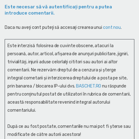
Este necesar să vă autentificaţi pentru a putea
introduce comentarii.
Daca nu aveţi cont puteţi să accesaţi crearea unui
cont nou
.
Este interzisă folosirea de cuvinte obscene, atacuri la
persoană, autor, articol, afişarea de anunţuri publicitare, jigniri,
trivialităţi, injurii aduse celorlalţi cititori sau autori ai altor
comentarii. Ne rezervăm dreptul de a cenzura și şterge
integral cometarii și interzicerea dreptului de a posta pe site,
prin banarea / blocarea IP-ului dvs.
BASCHET.RO
nu răspunde
pentru conţinutul postat de utilizatori în rubrica de comentarii,
această responsabilitate revenind integral autorului
comentariului.
După ce au fost postate, comentariile nu mai pot fi șterse sau
modificate de către autorii acestora!