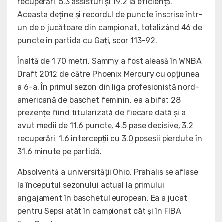
recuperări, 5.3 assisturi și 19.2 la eficiență.
Aceasta deține și recordul de puncte înscrise într-
un de o jucătoare din campionat, totalizând 46 de
puncte în partida cu Gați, scor 113-92.
Înaltă de 1.70 metri, Sammy a fost aleasă în WNBA
Draft 2012 de către Phoenix Mercury cu opțiunea
a 6-a. În primul sezon din liga profesionistă nord-
americană de baschet feminin, ea a bifat 28
prezențe fiind titularizată de fiecare dată și a
avut medii de 11.6 puncte, 4.5 pase decisive, 3.2
recuperări, 1.6 intercepții cu 3.0 posesii pierdute în
31.6 minute pe partidă.
Absolventă a universității Ohio, Prahalis se aflase
la începutul sezonului actual la primului
angajament în baschetul european. Ea a jucat
pentru Sepsi atât în campionat cât și în FIBA