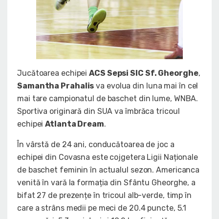
Jucătoarea echipei
ACS Sepsi SIC Sf. Gheorghe
,
Samantha Prahalis
va evolua din luna mai în cel
mai tare campionatul de baschet din lume, WNBA.
Sportiva originară din SUA va îmbrăca tricoul
echipei
Atlanta Dream
.
În vârstă de 24 ani, conducătoarea de joc a
echipei din Covasna este cojgetera Ligii Naționale
de baschet feminin în actualul sezon. Americanca
venită în vară la formația din Sfântu Gheorghe, a
bifat 27 de prezențe în tricoul alb-verde, timp în
care a strâns medii pe meci de 20.4 puncte, 5.1