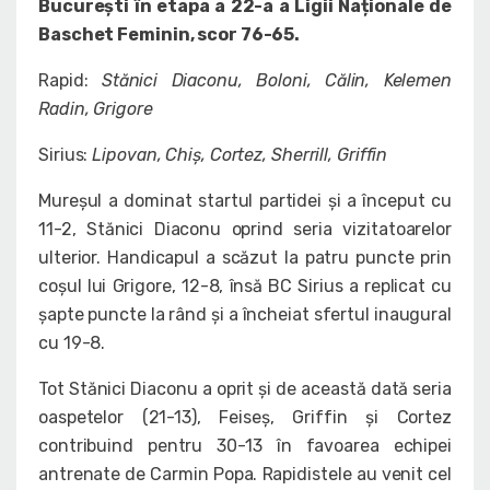
București în etapa a 22-a a Ligii Naționale de
Baschet Feminin, scor 76-65.
Rapid:
Stănici Diaconu, Boloni, Călin, Kelemen
Radin, Grigore
Sirius:
Lipovan, Chiș, Cortez, Sherrill, Griffin
Mureșul a dominat startul partidei și a început cu
11-2, Stănici Diaconu oprind seria vizitatoarelor
ulterior. Handicapul a scăzut la patru puncte prin
coșul lui Grigore, 12-8, însă BC Sirius a replicat cu
șapte puncte la rând și a încheiat sfertul inaugural
cu 19-8.
Tot Stănici Diaconu a oprit și de această dată seria
oaspetelor (21-13), Feiseș, Griffin și Cortez
contribuind pentru 30-13 în favoarea echipei
antrenate de Carmin Popa. Rapidistele au venit cel