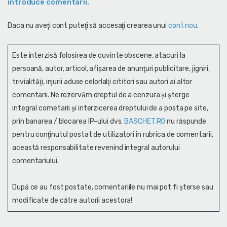
introduce comentarii.
Daca nu aveţi cont puteţi să accesaţi crearea unui
cont nou
.
Este interzisă folosirea de cuvinte obscene, atacuri la
persoană, autor, articol, afişarea de anunţuri publicitare, jigniri,
trivialităţi, injurii aduse celorlalţi cititori sau autori ai altor
comentarii. Ne rezervăm dreptul de a cenzura și şterge
integral cometarii și interzicerea dreptului de a posta pe site,
prin banarea / blocarea IP-ului dvs.
BASCHET.RO
nu răspunde
pentru conţinutul postat de utilizatori în rubrica de comentarii,
această responsabilitate revenind integral autorului
comentariului.
După ce au fost postate, comentariile nu mai pot fi șterse sau
modificate de către autorii acestora!