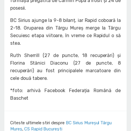
formația pregătită de Carmin Popa a irosit și 24 de
posesii.
BC Sirius ajunge la 9-8 bilanț, iar Rapid coboară la
2-18. Gruparea din Târgu Mureș merge la Târgu
Secuiesc etapa viitoare, în vreme ce Rapidul o să
stea.
Ruth Sherrill (27 de puncte, 18 recuperări) și
Florina Stănici Diaconu (27 de puncte, 8
recuperări) au fost principalele marcatoare din
cele două tabere.
*foto: arhivă Facebook Federația Română de
Baschet
Citeste ultimele stiri despre
BC Sirius Mureșul Târgu
Mureș
,
CS Rapid București