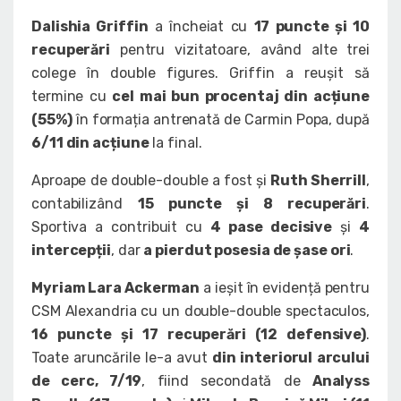
Dalishia Griffin
a încheiat cu
17 puncte și 10
recuperări
pentru vizitatoare, având alte trei
colege în double figures. Griffin a reușit să
termine cu
cel mai bun procentaj din acțiune
(55%)
în formația antrenată de Carmin Popa, după
6/11 din acțiune
la final.
Aproape de double-double a fost și
Ruth Sherrill
,
contabilizând
15 puncte și 8 recuperări
.
Sportiva a contribuit cu
4 pase decisive
și
4
intercepții
, dar
a pierdut posesia de șase ori
.
Myriam Lara Ackerman
a ieșit în evidență pentru
CSM Alexandria cu un double-double spectaculos,
16 puncte și 17 recuperări (12 defensive)
.
Toate aruncările le-a avut
din interiorul arcului
de cerc, 7/19
, fiind secondată de
Analyss