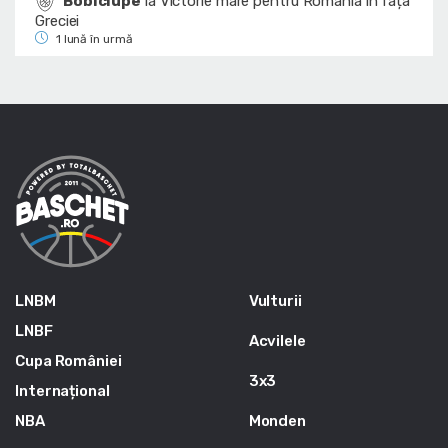
Bobiciupe
la
Victorie mare pentru România în fața
Greciei
1 lună în urmă
LNBM
Vulturii
LNBF
Acvilele
Cupa României
3x3
Internațional
NBA
Monden