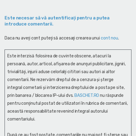
Este necesar să vă autentificaţi pentru a putea
introduce comentarii.
Daca nu aveţi cont puteţi să accesaţi crearea unui
cont nou
.
Este interzisă folosirea de cuvinte obscene, atacuri la
persoană, autor, articol, afişarea de anunţuri publicitare, jigniri,
trivialităţi, injurii aduse celorlalţi cititori sau autori ai altor
comentarii. Ne rezervăm dreptul de a cenzura și şterge
integral cometarii și interzicerea dreptului de a posta pe site,
prin banarea / blocarea IP-ului dvs.
BASCHET.RO
nu răspunde
pentru conţinutul postat de utilizatori în rubrica de comentarii,
această responsabilitate revenind integral autorului
comentariului.
După ce au fost postate, comentariile nu mai pot fi șterse sau