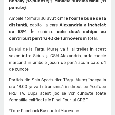
Benally (13 puncte)
și
Mihaela Burcică Mihai (11
puncte)
.
Ambele formații au avut
cifre foarte bune de la
distanță
, capitol la care
Alexandria a încheiat
cu 53%
. În schimb,
cele două echipe au
contribuit pentru 43 de turnovers
în total.
Duelul de la Târgu Mureș va fi al treilea în acest
sezon între Sirius și CSM Alexandria, ardelencele
marcând în ambele jocuri de până acum câte 64
de puncte.
Partida din Sala Sporturilor Târgu Mureș începe la
ora 18.00 și va fi transmisă în direct pe YouTube
FRB TV. După acest joc se vor cunoște toate
formațiile calificate în Final Four-ul CRBF.
*foto: Facebook Baschetul Mureșean