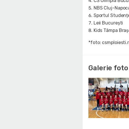
CS Olimpia Bucu
NBS Cluj-Napoc
Sportul Studenț
Leii București
Kids Tâmpa Braș
*foto: csmploiesti.
Galerie foto