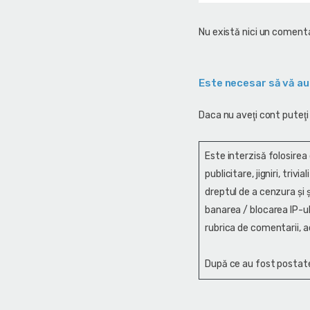
Nu există nici un comenta
Este necesar să vă au
Daca nu aveţi cont puteţi
Este interzisă folosirea
publicitare, jigniri, trivi
dreptul de a cenzura și ş
banarea / blocarea IP-ul
rubrica de comentarii, a
După ce au fost postate