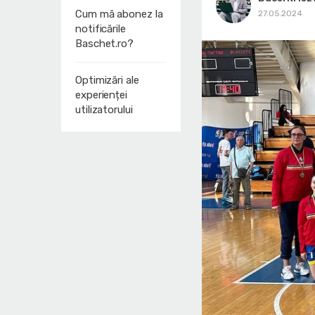
Cum mă abonez la
27.05.2024
notificările
Baschet.ro?
Optimizări ale
experienței
utilizatorului