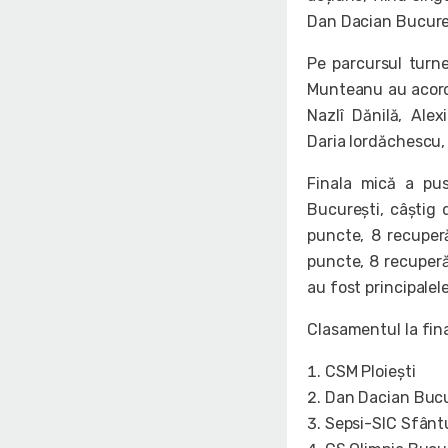
Dan Dacian Bucure
Pe parcursul turne
Munteanu au acord
Nazlî Dănilă, Ale
Daria Iordăchescu, 
Finala mică a pus
București, câștig
puncte, 8 recuperă
puncte, 8 recuperăr
au fost principalel
Clasamentul la fina
CSM Ploiești
Dan Dacian Bucu
Sepsi-SIC Sfân