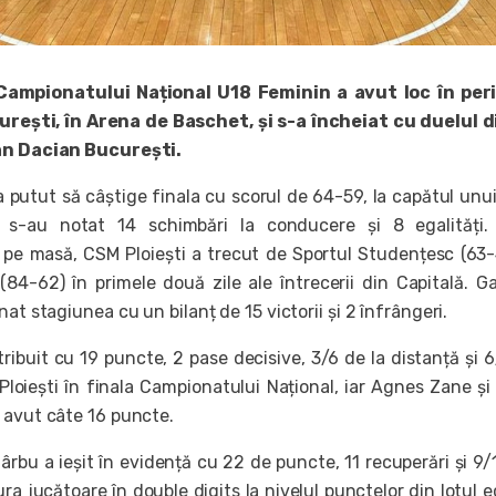
 Campionatului Național U18 Feminin a avut loc în per
rești, în Arena de Baschet, și s-a încheiat cu duelul 
an Dacian București.
 putut să câștige finala cu scorul de 64-59, la capătul unu
e s-au notat 14 schimbări la conducere și 8 egalități.
ul pe masă, CSM Ploiești a trecut de Sportul Studențesc (63-
(84-62) în primele două zile ale întrecerii din Capitală. G
nat stagiunea cu un bilanț de 15 victorii și 2 înfrângeri.
ribuit cu 19 puncte, 2 pase decisive, 3/6 de la distanță și 6
Ploiești în finala Campionatului Național, iar Agnes Zane și
 avut câte 16 puncte.
Sârbu a ieșit în evidență cu 22 de puncte, 11 recuperări și 9/
ura jucătoare în double digits la nivelul punctelor din lotul e