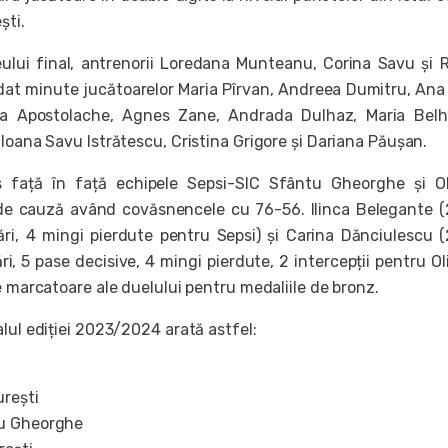
ști.
ului final, antrenorii Loredana Munteanu, Corina Savu şi 
at minute jucătoarelor Maria Pîrvan, Andreea Dumitru, Ana
xia Apostolache, Agnes Zane, Andrada Dulhaz, Maria Bel
Ioana Savu Istrătescu, Cristina Grigore și Dariana Păușan.
 față în față echipele Sepsi-SIC Sfântu Gheorghe și Ol
 de cauză având covăsnencele cu 76-56. Ilinca Belegante 
ri, 4 mingi pierdute pentru Sepsi) și Carina Dănciulescu 
i, 5 pase decisive, 4 mingi pierdute, 2 intercepții pentru Ol
e marcatoare ale duelului pentru medaliile de bronz.
lul ediției 2023/2024 arată astfel:
rești
tu Gheorghe