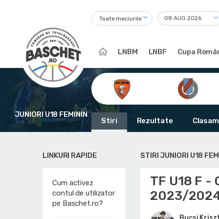
Toate meciurile
LNBM
LNBF
Cupa Român
JUNIORI U18 FEMININ
Stiri
Rezultate
Clasam
LINKURI RAPIDE
STIRI JUNIORI U18 FEM
TF U18 F - 
Cum activez
2023/202
contul de utilizator
pe Baschet.ro?
Bucsi Krisz