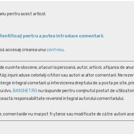
riu pentru acest articol.
tentificaţi pentru a putea introduce comentarii.
 să accesaţi crearea unui
cont nou
.
 de cuvinte obscene, atacuri la persoană, autor, articol, afişarea de anun
alităţi, injurii aduse celorlalţi cititori sau autori ai altor comentarii. Ne rez
terge integral cometarii și interzicerea dreptului de a posta pe site, pri
ui dvs.
BASCHET.RO
nu răspunde pentru conţinutul postat de utilizatori
ceastă responsabilitate revenind integral autorului comentariului.
, comentariile nu mai pot fi șterse sau modificate de către autorii ace