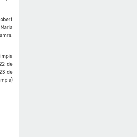
Robert
 Maria
hamra,
impia
(22 de
(23 de
impia)