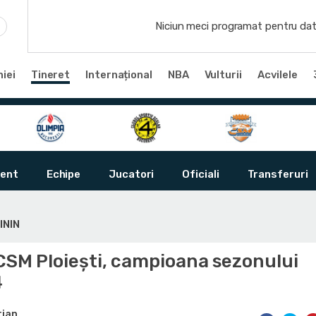
Niciun meci programat pentru dat
iei
Tineret
Internațional
NBA
Vulturii
Acvilele
ent
Echipe
Jucatori
Oficiali
Transferuri
ININ
CSM Ploiești, campioana sezonului
4
tian