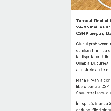
Turneul final al
24-26 mai la Bucu
CSM Ploiești și D
Clubul prahovean a
echilibrat în car
la disputa cu titl
Olimpia București 
albastrele au termi
Maria Pîrvan a cont
libere pentru CSM 
Savu Istrătescu au
În replică, Bianca 
acțiune, fiind sing