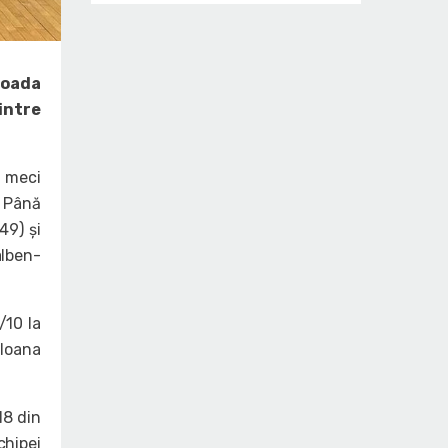
ioada
dintre
i meci
 Până
49) și
alben-
/10 la
 Ioana
18 din
chipei