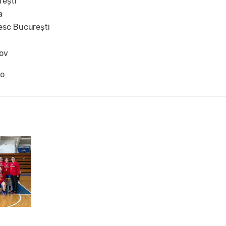
rești
a
esc București
ov
ro