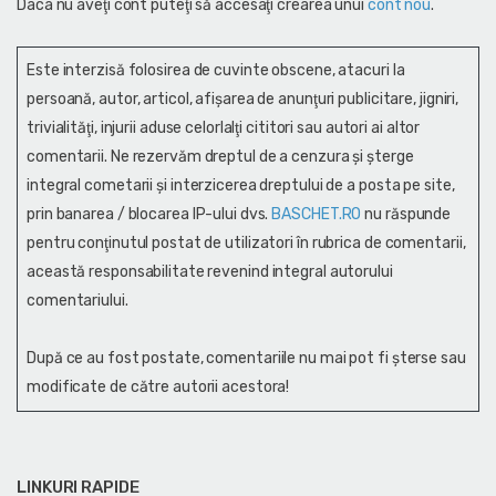
Daca nu aveţi cont puteţi să accesaţi crearea unui
cont nou
.
Este interzisă folosirea de cuvinte obscene, atacuri la
persoană, autor, articol, afişarea de anunţuri publicitare, jigniri,
trivialităţi, injurii aduse celorlalţi cititori sau autori ai altor
comentarii. Ne rezervăm dreptul de a cenzura și şterge
integral cometarii și interzicerea dreptului de a posta pe site,
prin banarea / blocarea IP-ului dvs.
BASCHET.RO
nu răspunde
pentru conţinutul postat de utilizatori în rubrica de comentarii,
această responsabilitate revenind integral autorului
comentariului.
După ce au fost postate, comentariile nu mai pot fi șterse sau
modificate de către autorii acestora!
LINKURI RAPIDE