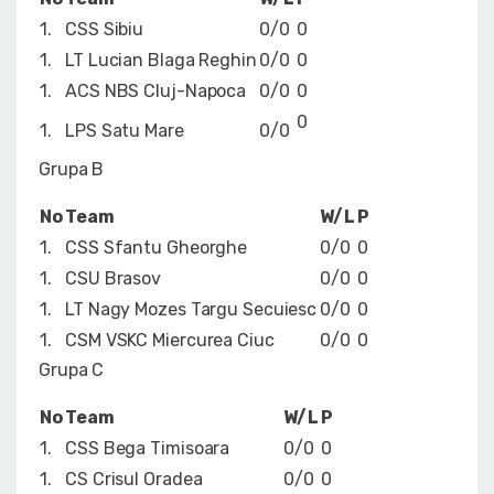
1.
CSS Sibiu
0/0
0
1.
LT Lucian Blaga Reghin
0/0
0
1.
ACS NBS Cluj-Napoca
0/0
0
0
1.
LPS Satu Mare
0/0
Grupa B
No
Team
W/L
P
1.
CSS Sfantu Gheorghe
0/0
0
1.
CSU Brasov
0/0
0
1.
LT Nagy Mozes Targu Secuiesc
0/0
0
1.
CSM VSKC Miercurea Ciuc
0/0
0
Grupa C
No
Team
W/L
P
1.
CSS Bega Timisoara
0/0
0
1.
CS Crisul Oradea
0/0
0