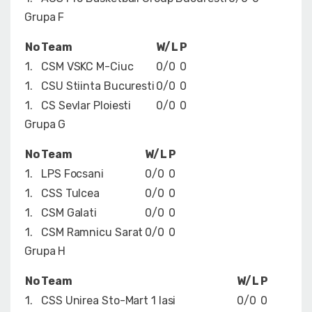
Grupa F
No
Team
W/L
P
1.
CSM VSKC M-Ciuc
0/0
0
1.
CSU Stiinta Bucuresti
0/0
0
1.
CS Sevlar Ploiesti
0/0
0
Grupa G
No
Team
W/L
P
1.
LPS Focsani
0/0
0
1.
CSS Tulcea
0/0
0
1.
CSM Galati
0/0
0
1.
CSM Ramnicu Sarat
0/0
0
Grupa H
No
Team
W/L
P
1.
CSS Unirea Sto-Mart 1 Iasi
0/0
0