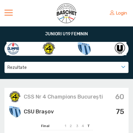
Login
JUNIORI U19 FEMININ
Rezultate
60
CSS Nr 4 Champions București
75
CSU Brașov
Final
1
2
3
4
T