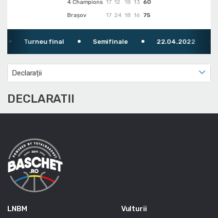
4 Champions
17
12
18
13
60
Brașov
17
24
18
16
75
Turneu final
Semifinale
22.04.2022
Declarații
DECLARATII
LNBM
Vulturii