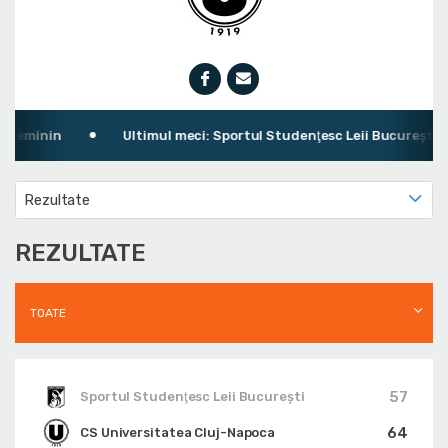
Feminin
Ultimul meci: Sportul Studenţesc Leii Bucureşti 57 
Rezultate
REZULTATE
TOATE
57
Sportul Studenţesc Leii Bucureşti
64
CS Universitatea Cluj-Napoca