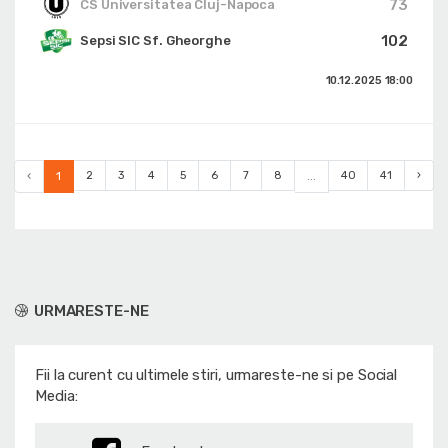
73
CS Universitatea Cluj-Napoca
102
Sepsi SIC Sf. Gheorghe
10.12.2025
18:00
‹
1
2
3
4
5
6
7
8
...
40
41
›
URMARESTE-NE
Fii la curent cu ultimele stiri, urmareste-ne si pe Social
Media: