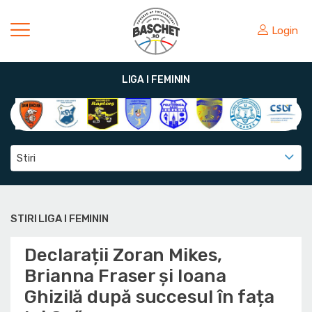
Login
LIGA I FEMININ
Stiri
STIRI LIGA I FEMININ
Declarații Zoran Mikes,
Brianna Fraser și Ioana
Ghizilă după succesul în fața