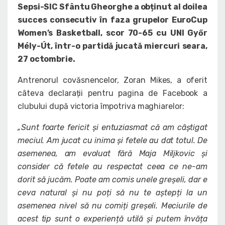
Sepsi-SIC Sfântu Gheorghe a obținut al doilea
succes consecutiv în faza grupelor EuroCup
Women
’s Basketball, scor 70-65 cu UNI Gy
őr
Mély-
Út, într-o partidă jucată miercuri seara,
27 octombrie.
Antrenorul covăsnencelor, Zoran Mikes, a oferit
câteva declarații pentru pagina de Facebook a
clubului după victoria împotriva maghiarelor:
„Sunt foarte fericit și entuziasmat că am câștigat
meciul. Am jucat cu inima și fetele au dat totul. De
asemenea, am evoluat fără Maja Miljkovic și
consider că fetele au respectat ceea ce ne-am
dorit să jucăm. Poate am comis unele greșeli, dar e
ceva natural și nu poți să nu te aștepți la un
asemenea nivel să nu comiți greșeli. Meciurile de
acest tip sunt o experiență utilă și putem învăța