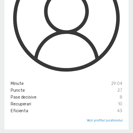
Minute
29:04
Puncte
27
Pase decisive
8
Recuperari
10
Eficienta
43
Vezi profilul jucatorului