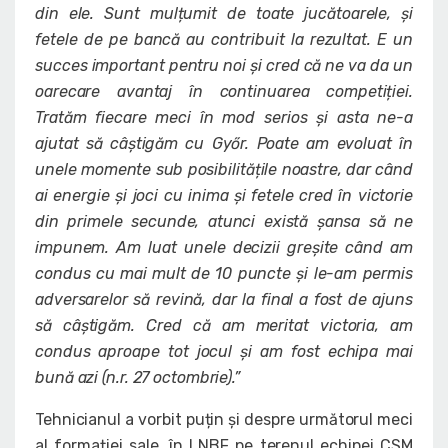
din ele. Sunt mulțumit de toate jucătoarele, și
fetele de pe bancă au contribuit la rezultat. E un
succes important pentru noi și cred că ne va da un
oarecare avantaj în continuarea competiției.
Tratăm fiecare meci în mod serios și asta ne-a
ajutat să câștigăm cu Gy
őr. Poate am evoluat în
unele momente sub posibilitățile noastre, dar când
ai energie și joci cu inima și fetele cred în victorie
din primele secunde, atunci există șansa să ne
impunem. Am luat unele decizii greșite când am
condus cu mai mult de 10 puncte și le-am permis
adversarelor să revină, dar la final a fost de ajuns
să câștigăm. Cred că am meritat victoria, am
condus aproape tot jocul și am fost echipa mai
bună azi (n.r. 27 octombrie).”
Tehnicianul a vorbit puțin și despre următorul meci
al formației sale, în LNBF pe terenul echipei CSM