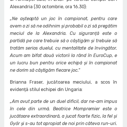
Alexandria (30 octombrie, ora 16.30):
„Ne așteaptă un joc în campionat, pentru care
avem o zi să ne odihnim și probabil o zi să pregătim
meciul de la Alexandria. Cu siguranță este o
partidă pe care trebuie să o câștigăm și trebuie să
tratăm serios duelul, cu mentalitate de învingător.
Acum am bifat două victorii la rând în EuroCup, e
un lucru bun pentru orice echipă și în campionat
ne dorim să câștigăm fiecare joc.”
Brianna Fraser, jucătoarea meciului, a scos în
evidență stilul echipei din Ungaria:
„Am avut parte de un duel dificil, dar ne-am impus
în cele din urmă. Beatrice Mompremier este o
jucătoare extraordinară, a jucat foarte fizic, la fel și
Gy
őr și s-au tot apropiat de noi prin câteva run-uri.