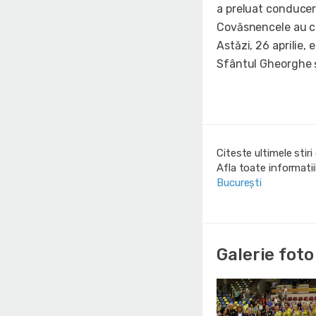
a preluat conducere
Covăsnencele au câș
Astăzi, 26 aprilie, 
Sfântul Gheorghe și
Citeste ultimele stir
Afla toate informati
București
Galerie foto