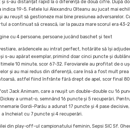
 și s-au distanțat rapid la o diferență de două cifre. După do
 indica 19-5. Fetele lui Alexandru Olteanu au jucat mai echil
a și au reușit să gestioneze mai bine presiunea adversarelor. C
tul a continuat să crească, iar la pauza mare scorul era 43-2
vestiare, arădencele au intrat perfect, hotărâte să își adjude
 și s-au apărat exemplar, primind doar cinci puncte și dublân
timele 10 minute, scor 67-32. Feroviarele au profitat de o u
elor și au mai redus din diferență, care însă a fost mult pre
ntoarsă, astfel fiind înfrânte fără drept de apel, scor final 8
fost Jack Animam, care a reușit un double-double cu 16 punc
a Dickey a urmat-o, semnând 16 puncte și 5 recuperări. Pentr
nnemarie Gordi-Parău a adunat 17 puncte și 4 pase decisive, 
a încheiat cu 7 puncte și 4 recuperări.
 zilei din play-off-ul campionatului feminin, Sepsi SIC Sf. Gh