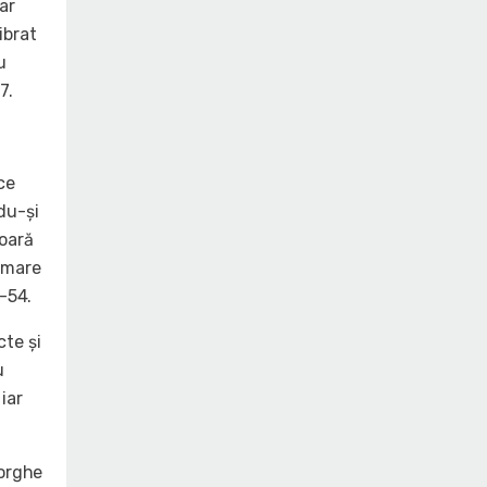
ar
ibrat
u
7.
ce
du-și
șoară
a mare
0-54.
te și
u
iar
eorghe