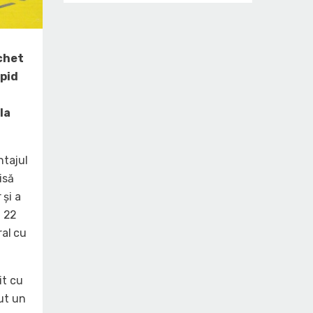
chet
apid
la
ntajul
isă
 și a
, 22
ral cu
it cu
ut un