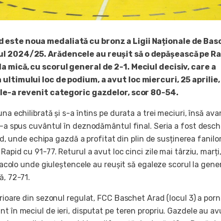
 este noua medaliată cu bronz a Ligii Naționale de Bas
ul 2024/25. Arădencele au reușit să o depășească pe R
a mică, cu scorul general de 2-1. Meciul decisiv, care a
ultimului loc de podium, a avut loc miercuri, 25 aprilie, 
a le-a revenit categoric gazdelor, scor 80-54.
una echilibrată și s-a întins pe durata a trei meciuri, însă ava
și-a spus cuvântul în deznodământul final. Seria a fost desch
Arad, unde echipa gazdă a profitat din plin de susținerea fanilor
Rapid cu 91-77. Returul a avut loc cinci zile mai târziu, marți
ă, acolo unde giuleștencele au reușit să egaleze scorul la gene
ă, 72-71.
erioare din sezonul regulat, FCC Baschet Arad (locul 3) a porn
t în meciul de ieri, disputat pe teren propriu. Gazdele au av