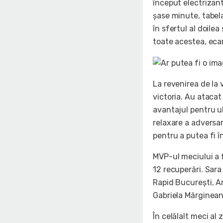
început electrizant
șase minute, tabela
în sfertul al doile
toate acestea, ecar
La revenirea de la 
victoria. Au atacat
avantajul pentru ul
relaxare a adversar
pentru a putea fi î
MVP-ul meciului a 
12 recuperări. Sar
Rapid București, A
Gabriela Mărginean 
În celălalt meci al