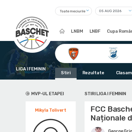
Toate meciurile
LNBM
LNBF
Cupa Român
LIGA I FEMININ
Stiri
Rezultate
Clasam
MVP-UL ETAPEI
STIRI LIGA I FEMININ
FCC Baschet
Mikyla Tolivert
Naționale 
George Gri