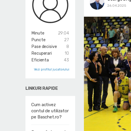
26.04.2025
Minute
29:04
Puncte
27
Pase decisive
8
Recuperari
10
Eficienta
43
Vezi profilul jucatorului
LINKURI RAPIDE
Cum activez
contul de utilizator
pe Baschet.ro?