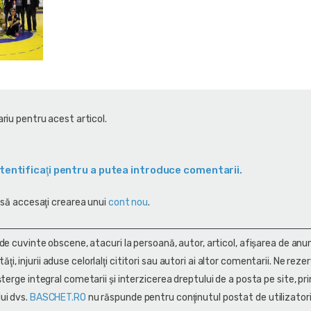
riu pentru acest articol.
tentificaţi pentru a putea introduce comentarii.
 să accesaţi crearea unui
cont nou
.
 de cuvinte obscene, atacuri la persoană, autor, articol, afişarea de anun
alităţi, injurii aduse celorlalţi cititori sau autori ai altor comentarii. Ne rez
terge integral cometarii și interzicerea dreptului de a posta pe site, pri
ui dvs.
BASCHET.RO
nu răspunde pentru conţinutul postat de utilizatori