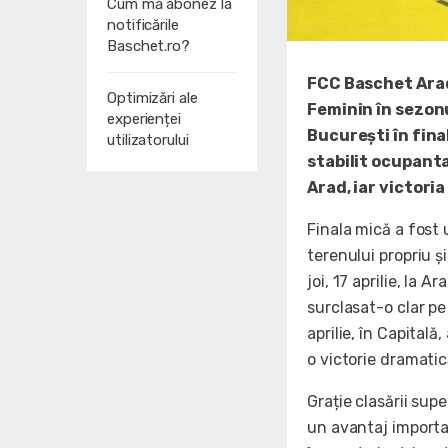
Cum mă abonez la
notificările
Baschet.ro?
FCC Baschet Arad
Optimizări ale
Feminin în sezon
experienței
București în final
utilizatorului
stabilit ocupanta 
Arad, iar victori
Finala mică a fost 
terenului propriu 
joi, 17 aprilie, la 
surclasat-o clar pe 
aprilie, în Capital
o victorie dramatic
Grație clasării sup
un avantaj importan