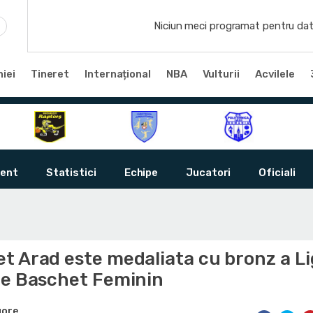
Niciun meci programat pentru dat
iei
Tineret
Internațional
NBA
Vulturii
Acvilele
ent
Statistici
Echipe
Jucatori
Oficiali
 Arad este medaliata cu bronz a Lig
de Baschet Feminin
gore