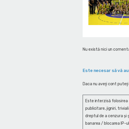
Nu există nici un comenta
Este necesar să vă au
Daca nu aveţi cont puteţi
Este interzisă folosirea
publicitare, jigniri, trivi
dreptul de a cenzura și ş
banarea / blocarea IP-ul