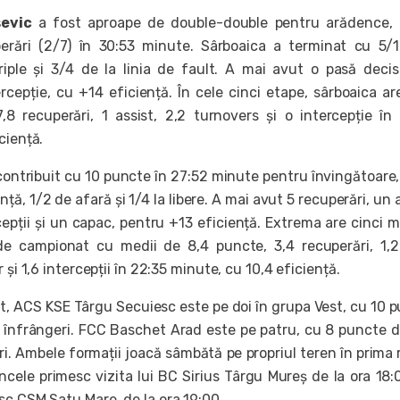
sevic
a fost aproape de double-double pentru arădence, 
erări (2/7) în 30:53 minute. Sârboaica a terminat cu 5/
riple și 3/4 de la linia de fault. A mai avut o pasă decis
rcepție, cu +14 eficiență. În cele cinci etape, sârboaica ar
8 recuperări, 1 assist, 2,2 turnovers și o intercepție în
ciență.
ontribuit cu 10 puncte în 27:52 minute pentru învingătoare
ță, 1/2 de afară și 1/4 la libere. A mai avut 5 recuperări, un a
cepții și un capac, pentru +13 eficiență. Extrema are cinci m
 de campionat cu medii de 8,4 puncte, 3,4 recuperări, 1,
 și 1,6 intercepții în 22:35 minute, cu 10,4 eficiență.
t, ACS KSE Târgu Secuiesc este pe doi în grupa Vest, cu 10 
 2 înfrângeri. FCC Baschet Arad este pe patru, cu 8 puncte 
ri. Ambele formații joacă sâmbătă pe propriul teren în prima
cele primesc vizita lui BC Sirius Târgu Mureș de la ora 18:0
sc CSM Satu Mare, de la ora 19:00.