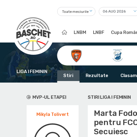
Toate meciurile
LNBM
LNBF
Cupa Român
LIGA I FEMININ
Stiri
Rezultate
Clasam
MVP-UL ETAPEI
STIRI LIGA I FEMININ
Marta Fodo
Mikyla Tolivert
pentru FCC 
Secuiesc