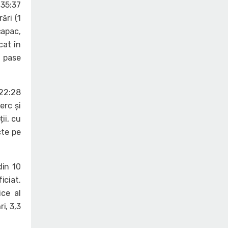
35:37
ări (1
capac,
cat în
2 pase
 22:28
erc și
ii, cu
cte pe
din 10
iciat.
ice al
i, 3,3