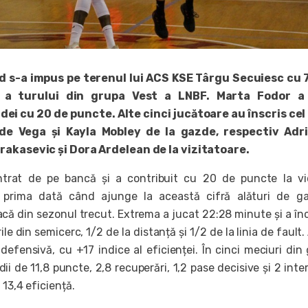
 s-a impus pe terenul lui ACS KSE Târgu Secuiesc cu 
ă a turului din grupa Vest a LNBF. Marta Fodor a
ei cu 20 de puncte. Alte cinci jucătoare au înscris cel
de Vega și Kayla Mobley de la gazde, respectiv Adr
rakasevic și Dora Ardelean de la vizitatoare.
trat de pe bancă și a contribuit cu 20 de puncte la vi
d prima dată când ajunge la această cifră alături de g
oacă din sezonul trecut. Extrema a jucat 22:28 minute și a în
ile din semicerc, 1/2 de la distanță și 1/2 de la linia de fault.
defensivă, cu +17 indice al eficienței. În cinci meciuri din
ii de 11,8 puncte, 2,8 recuperări, 1,2 pase decisive și 2 inter
 13,4 eficiență.