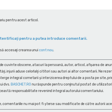
riu pentru acest articol.
tentificaţi pentru a putea introduce comentarii.
 să accesaţi crearea unui
cont nou
.
 de cuvinte obscene, atacuri la persoană, autor, articol, afişarea de anun
alităţi, injurii aduse celorlalţi cititori sau autori ai altor comentarii. Ne rez
terge integral cometarii și interzicerea dreptului de a posta pe site, pri
ui dvs.
BASCHET.RO
nu răspunde pentru conţinutul postat de utilizatori
ceastă responsabilitate revenind integral autorului comentariului.
, comentariile nu mai pot fi șterse sau modificate de către autorii ace