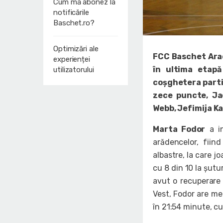
Cum mă abonez la
notificările
Baschet.ro?
Optimizări ale
FCC Baschet Arad
experienței
în ultima etap
utilizatorului
coşghetera partid
zece puncte, Ja
Webb, Jefimija Ka
Marta Fodor
a in
arădencelor, fiin
albastre, la care j
cu 8 din 10 la șutur
avut o recuperare 
Vest, Fodor are med
în 21:54 minute, cu