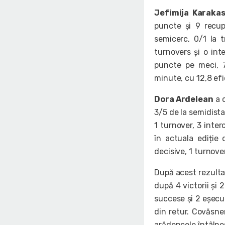
Jefimija Karaka
puncte și 9 recup
semicerc, 0/1 la t
turnovers și o inte
puncte pe meci, 7,
minute, cu 12,8 efi
Dora Ardelean
a c
3/5 de la semidistan
1 turnover, 3 inter
în actuala ediție
decisive, 1 turnover
După acest rezulta
după 4 victorii și
succese și 2 eșecu
din retur. Covăsnen
arădencele întâlne