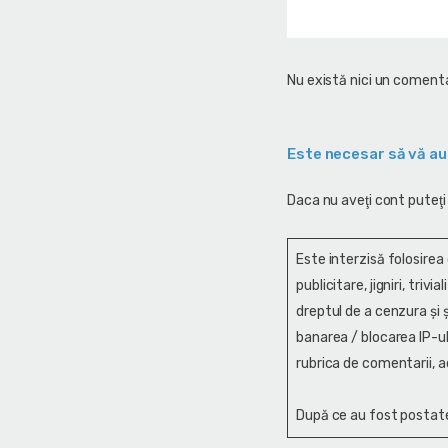
Nu există nici un comenta
Este necesar să vă au
Daca nu aveţi cont puteţi
Este interzisă folosirea
publicitare, jigniri, trivi
dreptul de a cenzura și ş
banarea / blocarea IP-ul
rubrica de comentarii, a
După ce au fost postate