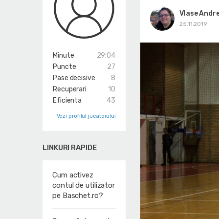
Vlase Andr
25.11.2019
Minute
29:04
Puncte
27
Pase decisive
8
Recuperari
10
Eficienta
43
Vezi profilul jucatorului
LINKURI RAPIDE
Cum activez
contul de utilizator
pe Baschet.ro?