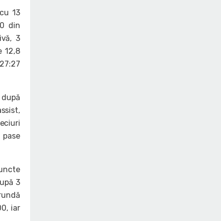
cu 13
10 din
ivă, 3
e 12,8
 27:27
, după
ssist,
eciuri
2 pase
puncte
după 3
 rundă
0, iar