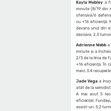
Kayla Mobley
a fo
minute (8/19 din se
ofensivă/6 defensi
cu +16 eficiență. 
devans unul din et
decisive, 2,3 turnov
Adrienne Webb
a 
minute și a închei
2/3 de la linia de f
+16 eficiență. În c
meci, 3,4 recuperări
Jade Vega
a însc
atât de la semidist
A mai avut 5 recu
eficienței. Fundașu
assist-uri, 5,2 turn