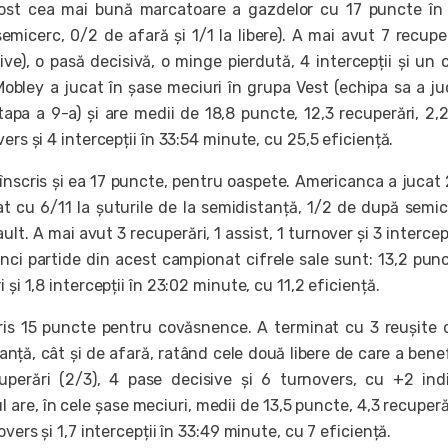
st cea mai bună marcatoare a gazdelor cu 17 puncte în 
micerc, 0/2 de afară și 1/1 la libere). A mai avut 7 recuper
ve), o pasă decisivă, o minge pierdută, 4 intercepții și un 
Mobley a jucat în șase meciuri în grupa Vest (echipa sa a ju
apa a 9-a) și are medii de 18,8 puncte, 12,3 recuperări, 2,
ers și 4 intercepții în 33:54 minute, cu 25,5 eficiență.
înscris și ea 17 puncte, pentru oaspete. Americanca a jucat
at cu 6/11 la șuturile de la semidistanță, 1/2 de după semic
ault. A mai avut 3 recuperări, 1 assist, 1 turnover și 3 intercepț
inci partide din acest campionat cifrele sale sunt: 13,2 pun
 și 1,8 intercepții în 23:02 minute, cu 11,2 eficiență.
ris 15 puncte pentru covăsnence. A terminat cu 3 reușite 
anță, cât și de afară, ratând cele două libere de care a benef
perări (2/3), 4 pase decisive și 6 turnovers, cu +2 ind
l are, în cele șase meciuri, medii de 13,5 puncte, 4,3 recuperăr
overs și 1,7 intercepții în 33:49 minute, cu 7 eficiență.