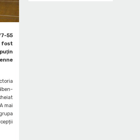
77-55
 fost
 puţin
ienne
ctoria
alben-
cheiat
 A mai
 grupa
cepții