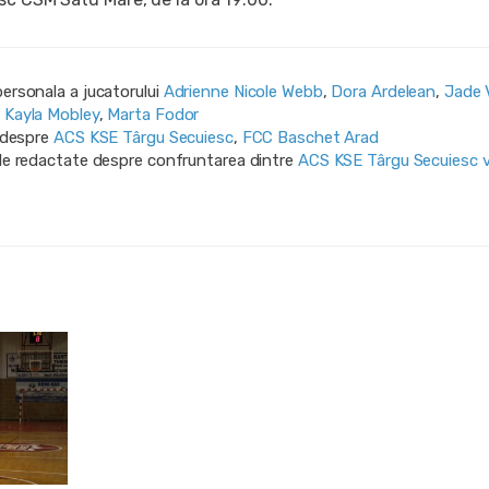
personala a jucatorului
Adrienne Nicole Webb
,
Dora Ardelean
,
Jade 
,
Kayla Mobley
,
Marta Fodor
i despre
ACS KSE Târgu Secuiesc
,
FCC Baschet Arad
ile redactate despre confruntarea dintre
ACS KSE Târgu Secuiesc 