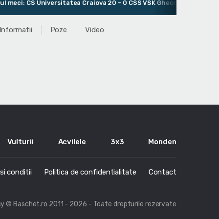
eci: CS Universitatea Craiova 20 - 0 CSS VSK Gheorgheni
An
Informatii
Poze
Video
Vulturii
Acvilele
3x3
Monden
i conditii
Politica de confidentialitate
Contact
cy
© Baschet.ro 2011 - 2026 - Toate drepturile rezervate