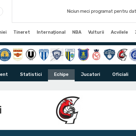
Niciun meci programat pentru dat
iei
Tineret
Internațional
NBA
Vulturii
Acvilele
ent
Statistici
Echipe
Jucatori
Oficiali
i