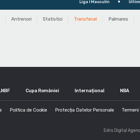
Liga I Masculin
Ultimul m
Antrenori
Statistici
Transferuri
Palmares
LNBF
Cupa României
Internațional
NBA
e
Politica de Cookie
Protecția Datelor Personale
Termeni s
Edris Digital Agen