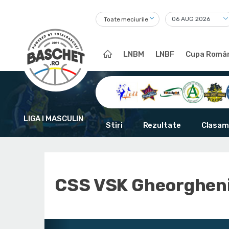
Toate meciurile
LNBM
LNBF
Cupa Român
LIGA I MASCULIN
Stiri
Rezultate
Clasam
CSS VSK Gheorghen