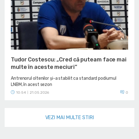
Tudor Costescu: „Cred că puteam face mai
multe în aceste meciuri”
Antrenorul oltenilor și-a stabilit ca standard podiumul
LNBM, în acest sezon
10:54
21.05.2026
0
|
VEZI MAI MULTE STIRI