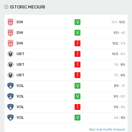
ISTORIC MECIURI
DIN
V
101
:
105
DIN
V
101
:
62
DIN
Î
102
:
94
UBT
Î
103
:
83
UBT
Î
74
:
85
UBT
Î
75
:
85
VOL
V
89
:
70
VOL
V
90
:
80
VOL
Î
95
:
86
VOL
V
64
:
82
Vezi mai multe meciuri