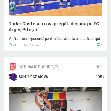
Tudor Costescu o va pregăti din nou pe FC
Argeș Pitești
Va fi a treia experiență pentru Costescu la această echipă
21:00
15.06.2026
1
|
101
CS DINAMO BUCUREŞTI
105
SCM "U" CRAIOVA