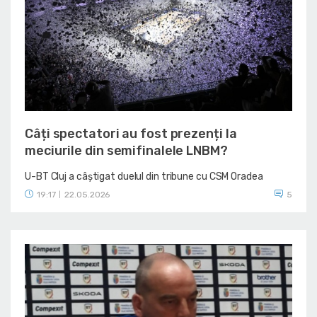
Câți spectatori au fost prezenți la
meciurile din semifinalele LNBM?
U-BT Cluj a câștigat duelul din tribune cu CSM Oradea
19:17
22.05.2026
5
|