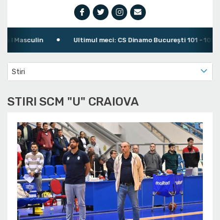
 Masculin
Ultimul meci: CS Dinamo Bucureşti 101 - 105 SCM "
Stiri
STIRI SCM "U" CRAIOVA