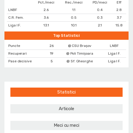
Pct./meci
Rec./meci
PD/meci
Eff
LNBF
2.6
1.1
0.4
2.8
C.R. Fem.
3.6
0.5
0.3
3.7
Liga I F.
13.1
10.1
2.1
15.8
Top Statistici
Puncte
26
@ CSU Brașov
LNBF
Recuperari
19
@ Poli Timișoara
Liga I F.
Pase decisive
5
@ Sf. Gheorghe
Liga I F.
Statistici
Articole
Meci cu meci