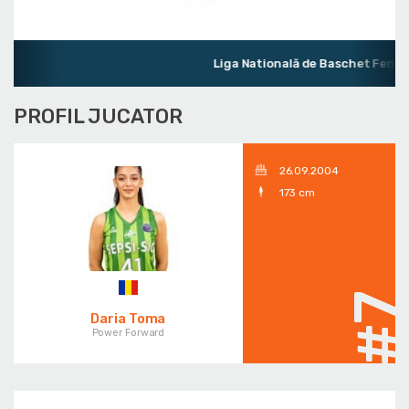
Liga Natională de Baschet Femini
PROFIL JUCATOR
26.09.2004
173 cm
#
Daria Toma
Power Forward