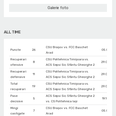
Galerie foto
ALL TIME
CSU Braşov vs. FCC Baschet
Puncte
26
05.01.20
Arad
Recuperari
CSU Politehnica Timișoara vs.
8
29.03.20
ofensive
ACS Sepsi Sic Sfântu Gheorghe 2
Recuperari
CSU Politehnica Timișoara vs.
11
29.03.20
defensive
ACS Sepsi Sic Sfântu Gheorghe 2
Total
CSU Politehnica Timișoara vs.
19
29.03.20
recuperari
ACS Sepsi Sic Sfântu Gheorghe 2
Pase
ACS Sepsi Sic Sfântu Gheorghe 2
5
19.10.202
decisive
vs. CS Politehnica Iași
Mingi
CSU Braşov vs. FCC Baschet
7
05.01.20
castigate
Arad