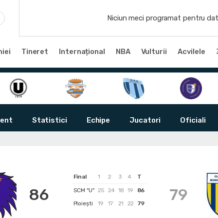
Niciun meci programat pentru dat
iei
Tineret
Internațional
NBA
Vulturii
Acvilele
ent
Statistici
Echipe
Jucatori
Oficiali
Final
1
2
3
4
T
86
79
SCM "U"
25
24
18
19
86
Ploiești
19
17
21
22
79