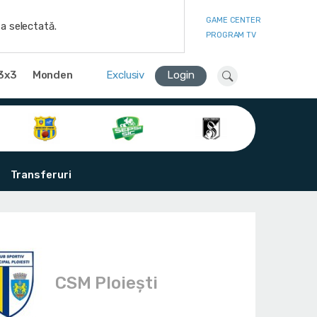
GAME CENTER
a selectată.
PROGRAM TV
3x3
Monden
Exclusiv
Login
Transferuri
CSM Ploiești