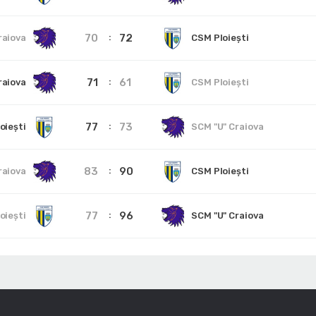
70
72
raiova
CSM Ploiești
71
61
raiova
CSM Ploiești
77
73
oiești
SCM "U" Craiova
83
90
raiova
CSM Ploiești
77
96
oiești
SCM "U" Craiova