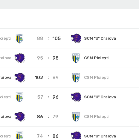
88
105
oiești
SCM "U" Craiova
95
98
raiova
CSM Ploiești
102
89
raiova
CSM Ploiești
57
96
oiești
SCM "U" Craiova
86
79
raiova
CSM Ploiești
74
86
oiești
SCM "U" Craiova