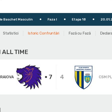
 Masculin
Faza I
Etapa 18
20.01.2024
Statistici
Istoric Confruntări
Fază cu Fază
Declara
 ALL TIME
7
4
CRAIOVA
CSM PL
I