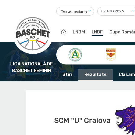
Toate meciurile
LNBM
LNBF
Cupa Român
LIGA NATIONALĂ DE
BASCHET FEMININ
Stiri
Rezultate
Clasam
SCM "U" Craiova