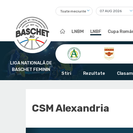
Toate meciurile
LNBM
LNBF
Cupa Român
LIGA NATIONALĂ DE
BASCHET FEMININ
Stiri
Rezultate
Clasam
CSM Alexandria