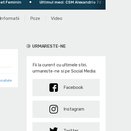
in
Ultimul meci: CSM Alexandria 72 - 66 ACS KSE Târgu Sec
Informatii
Poze
Video
URMARESTE-NE
Fii la curent cu ultimele stiri,
urmareste-ne si pe Social Media:
ezultate
Facebook
Instagram
Twitter