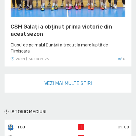
CSM Galați a obținut prima victorie din
acest sezon
Clubul de pe malul Dunării a trecut la mare luptă de
Timișoara
20:21
30.04.2026
0
|
VEZI MAI MULTE STIRI
ISTORIC MECIURI
TGJ
Î
81
:
88