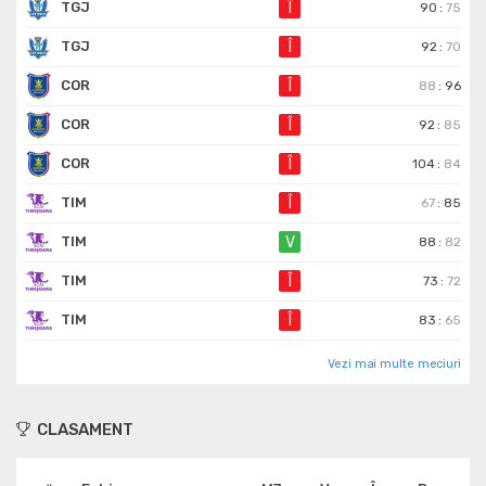
TGJ
Î
90
:
75
TGJ
Î
92
:
70
COR
Î
88
:
96
COR
Î
92
:
85
COR
Î
104
:
84
TIM
Î
67
:
85
TIM
V
88
:
82
TIM
Î
73
:
72
TIM
Î
83
:
65
Vezi mai multe meciuri
CLASAMENT