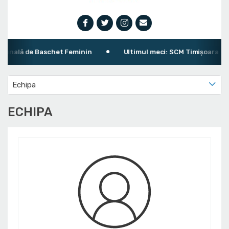
lă de Baschet Feminin
Ultimul meci: SCM Timișoara 90 - 94
Echipa
ECHIPA