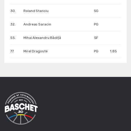
30.
Roland Stanciu
SG
32.
Andreas Saracin
PG
55.
Mihai Alexandru Bădiță
SF
77.
Mirel Dragoste
PG
1.85