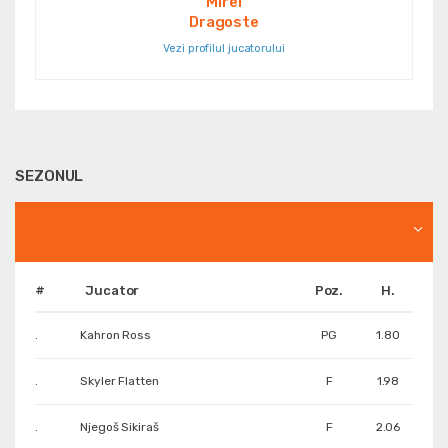
Mirel
Dragoste
Vezi profilul jucatorului
SEZONUL
#
Jucator
Poz.
H.
.
Kahron Ross
PG
1.80
.
Skyler Flatten
F
1.98
.
Njegoš Sikiraš
F
2.06