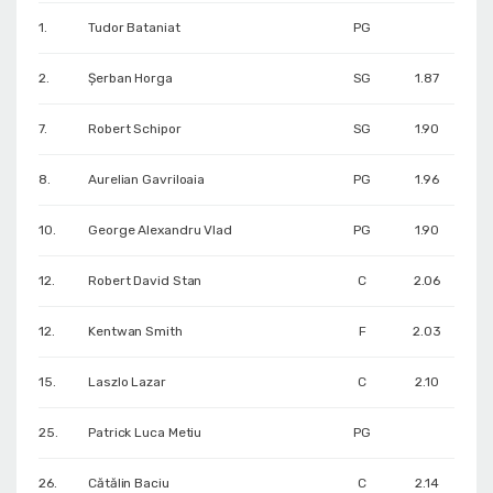
1.
Tudor Bataniat
PG
2.
Șerban Horga
SG
1.87
7.
Robert Schipor
SG
1.90
8.
Aurelian Gavriloaia
PG
1.96
10.
George Alexandru Vlad
PG
1.90
12.
Robert David Stan
C
2.06
12.
Kentwan Smith
F
2.03
15.
Laszlo Lazar
C
2.10
25.
Patrick Luca Metiu
PG
26.
Cătălin Baciu
C
2.14