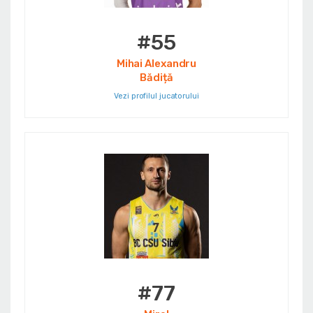
#55
Mihai Alexandru
Bădiță
Vezi profilul jucatorului
#77