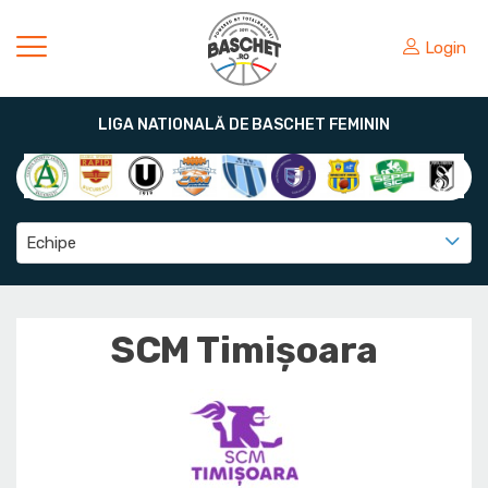
Login
LIGA NATIONALĂ DE BASCHET FEMININ
Echipe
SCM Timișoara