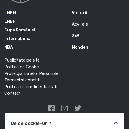
LNBM
Vulturii
LNBF
Acvilele
Cupa României
3x3
Internațional
NBA
Monden
Publicitate pe site
Politica de Cookie
Protecția Datelor Personale
Termeni si conditii
Politica de confidentialitate
Contact
Edris Digital Agency
De ce cookie-uri?
© Baschet.ro 2011 - 2026 - Toate drepturile rezervate