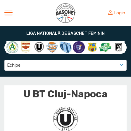
Login
LIGA NATIONALĂ DE BASCHET FEMININ
Echipe
U BT Cluj-Napoca