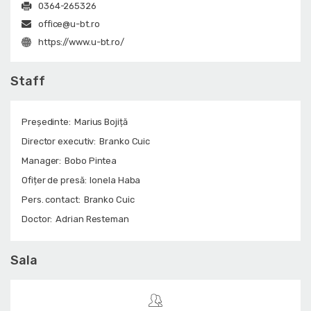
0364-265326
office@u-bt.ro
https://www.u-bt.ro/
Staff
Președinte:
Marius Bojiță
Director executiv:
Branko Cuic
Manager:
Bobo Pintea
Ofițer de presă:
Ionela Haba
Pers. contact:
Branko Cuic
Doctor:
Adrian Resteman
Sala