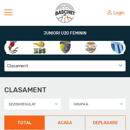
Login
JUNIORI U20 FEMININ
Clasament
CLASAMENT
SEZON REGULAT
GRUPA A
TOTAL
ACASA
DEPLASARE