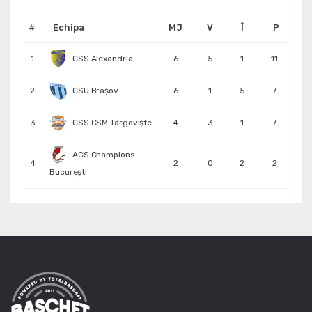
#
Echipa
MJ
V
Î
P
1.
CSS Alexandria
6
5
1
11
2.
CSU Brașov
6
1
5
7
3.
CSS CSM Târgoviște
4
3
1
7
ACS Champions
4.
2
0
2
2
București