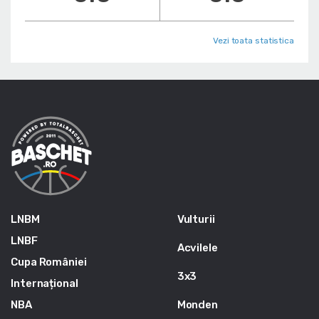
Vezi toata statistica
LNBM
Vulturii
LNBF
Acvilele
Cupa României
3x3
Internațional
NBA
Monden