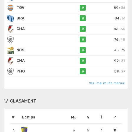
TGV
V
89
:
36
BRA
V
84
:
61
CHA
V
86
:
35
V
76
:
48
NBS
V
45
:
75
CHA
V
99
:
37
PHO
V
89
:
27
Vezi mai multe meciuri
CLASAMENT
#
Echipa
MJ
V
Î
P
1.
6
5
1
11