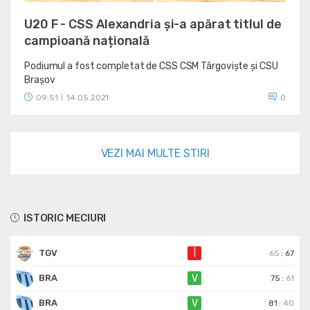
U20 F - CSS Alexandria și-a apărat titlul de
campioană națională
Podiumul a fost completat de CSS CSM Târgoviște și CSU
Brașov
09:51
14.05.2021
0
|
VEZI MAI MULTE STIRI
ISTORIC MECIURI
TGV
Î
65
:
67
BRA
V
75
:
61
BRA
V
81
:
40