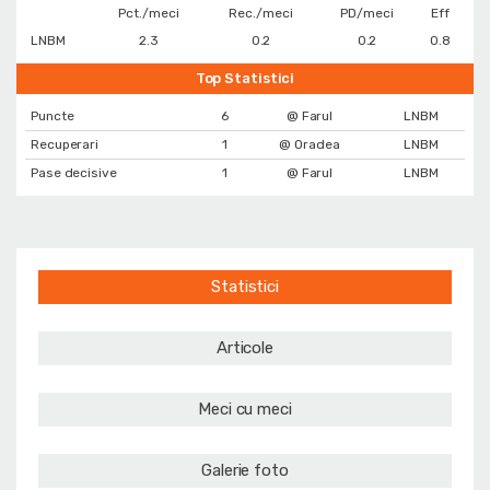
Pct./meci
Rec./meci
PD/meci
Eff
LNBM
2.3
0.2
0.2
0.8
Top Statistici
Puncte
6
@ Farul
LNBM
Recuperari
1
@ Oradea
LNBM
Pase decisive
1
@ Farul
LNBM
Statistici
Articole
Meci cu meci
Galerie foto