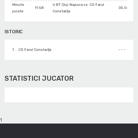
Minute
U BT Cluj-Napoca vs. CS Farul
11:58
05.04.201
jucate
Constanţa
ISTORIC
1.
CS Farul Constanţa
- - -
STATISTICI JUCATOR
1