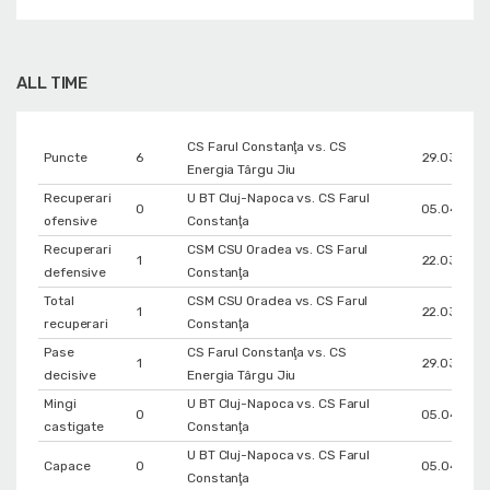
ALL TIME
CS Farul Constanţa vs. CS
Puncte
6
29.03.201
Energia Târgu Jiu
Recuperari
U BT Cluj-Napoca vs. CS Farul
0
05.04.201
ofensive
Constanţa
Recuperari
CSM CSU Oradea vs. CS Farul
1
22.03.201
defensive
Constanţa
Total
CSM CSU Oradea vs. CS Farul
1
22.03.201
recuperari
Constanţa
Pase
CS Farul Constanţa vs. CS
1
29.03.201
decisive
Energia Târgu Jiu
Mingi
U BT Cluj-Napoca vs. CS Farul
0
05.04.201
castigate
Constanţa
U BT Cluj-Napoca vs. CS Farul
Capace
0
05.04.201
Constanţa