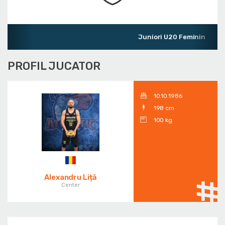
Juniori U20 Feminin
PROFIL JUCATOR
10.10.1986
198 cm
100 kg
Alexandru Liță
Center