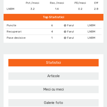
Pct./meci
Rec./meci
PD/meci
Eff
LNBM
3.2
1.4
0.2
2.8
Top Statistici
Puncte
6
@ Farul
LNBM
Recuperari
4
@ Farul
LNBM
Pase decisive
1
@ Farul
LNBM
Statistici
Articole
Meci cu meci
Galerie foto