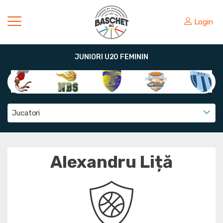
Login
JUNIORI U20 FEMININ
Jucatori
Alexandru Liță